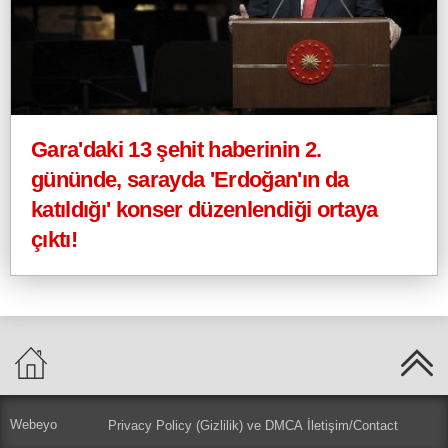
Gara'daki 13 şehit haberinin 2.
gününde, sarayda 'Erdoğan'ın da
katıldığı' konser düzenlendiği ortaya
çıktı!
Webeyo
Privacy Policy (Gizlilik) ve DMCA
İletişim/Contact