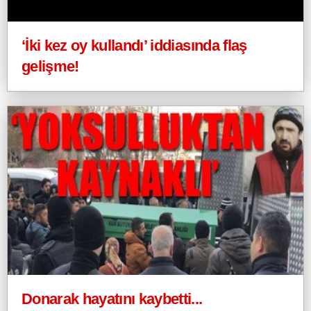
‘İki kez oy kullandı’ iddiasında flaş
gelişme!
Donarak hayatını kaybetti...