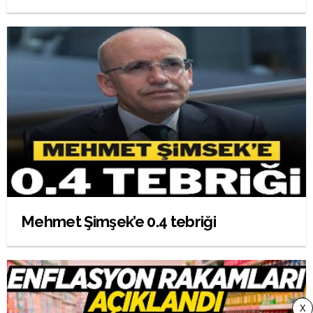
Mehmet Şimşek’e 0.4 tebriği
X