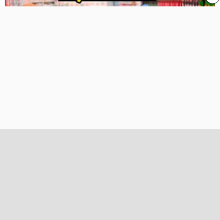
Temmuz 2026 enflasyon rakamları
açıklandı
Sonrakiler
Kategoriler
Home
Magazin