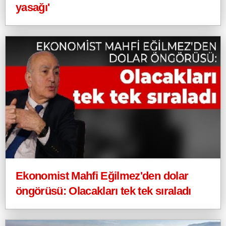
yasağı'
Ekonomist Mahfi Eğilmez'den dolar
öngörüsü: Olacakları tek tek sıraladı