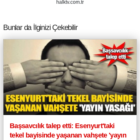
halktv.com.tr
Bunlar da İlginizi Çekebilir
Başsavcılık talep etti: Esenyurt'taki
tekel bayisinde yaşanan vahşete 'yayın