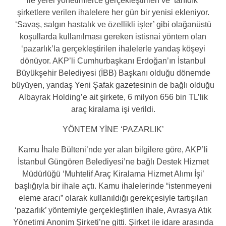
ile yerel yönetimlerce gerçekleştirilen ve ‘tanıdık’
şirketlere verilen ihalelere her gün bir yenisi ekleniyor.
‘Savaş, salgın hastalık ve özellikli işler’ gibi olağanüstü
koşullarda kullanılması gereken istisnai yöntem olan
‘pazarlık’la gerçekleştirilen ihalelerle yandaş köşeyi
dönüyor. AKP’li Cumhurbaşkanı Erdoğan’ın İstanbul
Büyükşehir Belediyesi (İBB) Başkanı olduğu dönemde
büyüyen, yandaş Yeni Şafak gazetesinin de bağlı olduğu
Albayrak Holding’e ait şirkete, 6 milyon 656 bin TL’lik
araç kiralama işi verildi.
YÖNTEM YİNE ‘PAZARLIK’
Kamu İhale Bülteni’nde yer alan bilgilere göre, AKP’li
İstanbul Güngören Belediyesi’ne bağlı Destek Hizmet
Müdürlüğü ‘Muhtelif Araç Kiralama Hizmet Alımı İşi’
başlığıyla bir ihale açtı. Kamu ihalelerinde “istenmeyeni
eleme aracı” olarak kullanıldığı gerekçesiyle tartışılan
‘pazarlık’ yöntemiyle gerçekleştirilen ihale, Avrasya Atık
Yönetimi Anonim Şirketi’ne gitti. Şirket ile idare arasında