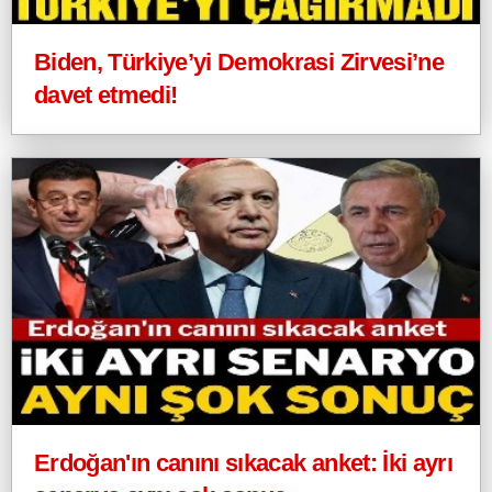
Biden, Türkiye’yi Demokrasi Zirvesi’ne
davet etmedi!
Erdoğan'ın canını sıkacak anket: İki ayrı