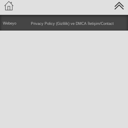
Webeyo
Privacy Policy (Gizlilik) ve DMCA
İletişim/Contact