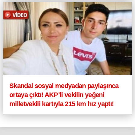
Skandal sosyal medyadan paylaşınca
ortaya çıktı! AKP’li vekilin yeğeni
milletvekili kartıyla 215 km hız yaptı!