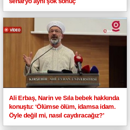
senaryo aynı şok sonuç
Ali Erbaş, Narin ve Sıla bebek hakkında
konuştu: ‘Ölümse ölüm, idamsa idam.
Öyle değil mi, nasıl caydıracağız?’