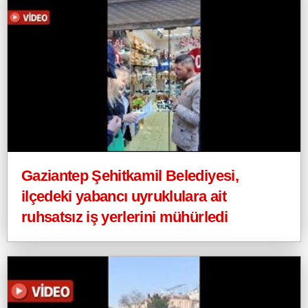
Gaziantep Şehitkamil Belediyesi,
ilçedeki yabancı uyruklulara ait
ruhsatsız iş yerlerini mühürledi