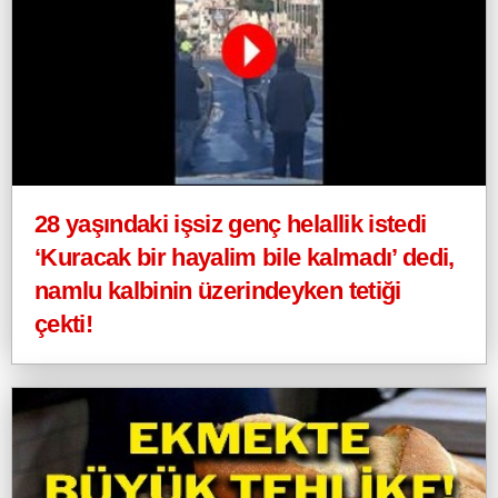
28 yaşındaki işsiz genç helallik istedi
‘Kuracak bir hayalim bile kalmadı’ dedi,
namlu kalbinin üzerindeyken tetiği
çekti!