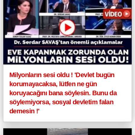
Milyonların sesi oldu ! 'Devlet bugün
korumayacaksa, lütfen ne gün
koruyacağını bana söylesin. Bunu da
söylemiyorsa, sosyal devletim falan
demesin !'