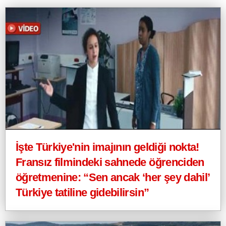
İşte Türkiye'nin imajının geldiği nokta!
Fransız filmindeki sahnede öğrenciden
öğretmenine: “Sen ancak ‘her şey dahil’
Türkiye tatiline gidebilirsin”