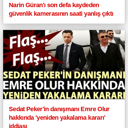
Narin Güran'ı son defa kaydeden
güvenlik kamerasının saati yanlış çıktı
Sedat Peker'in danışmanı Emre Olur
hakkında 'yeniden yakalama kararı'
iddiası