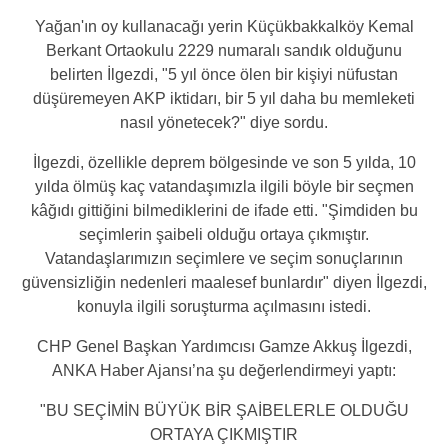
Yağan'ın oy kullanacağı yerin Küçükbakkalköy Kemal
Berkant Ortaokulu 2229 numaralı sandık olduğunu
belirten İlgezdi,
"5 yıl önce ölen bir kişiyi nüfustan
düşüremeyen AKP iktidarı, bir 5 yıl daha bu memleketi
nasıl yönetecek?"
diye sordu.
İlgezdi, özellikle deprem bölgesinde ve son 5 yılda, 10
yılda ölmüş kaç vatandaşımızla ilgili böyle bir seçmen
kâğıdı gittiğini bilmediklerini de ifade etti.
"Şimdiden bu
seçimlerin şaibeli olduğu ortaya çıkmıştır.
Vatandaşlarımızın seçimlere ve seçim sonuçlarının
güvensizliğin nedenleri maalesef bunlardır"
diyen İlgezdi,
konuyla ilgili soruşturma açılmasını istedi.
CHP Genel Başkan Yardımcısı Gamze Akkuş İlgezdi,
ANKA Haber Ajansı’na şu değerlendirmeyi yaptı:
"BU SEÇİMİN BÜYÜK BİR ŞAİBELERLE OLDUĞU
ORTAYA ÇIKMIŞTIR