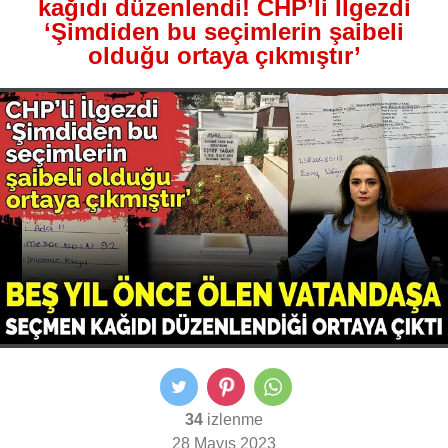
kağıdı düzenlendi! CHP’li İlgezdi
‘Şimdiden bu seçimlerin şaibeli
olduğu ortaya çıkmıştır’
34
izlenme
28 Mayıs 2023