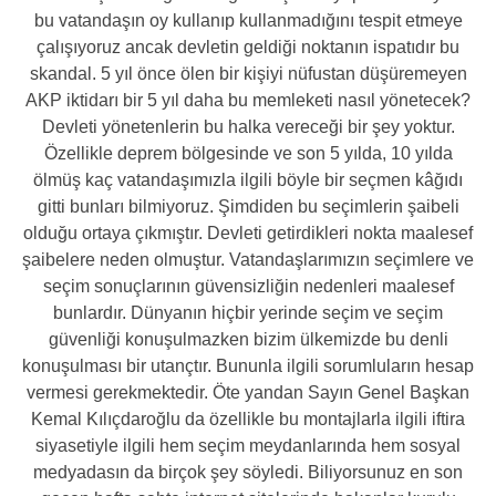
bu vatandaşın oy kullanıp kullanmadığını tespit etmeye
çalışıyoruz ancak devletin geldiği noktanın ispatıdır bu
skandal. 5 yıl önce ölen bir kişiyi nüfustan düşüremeyen
AKP iktidarı bir 5 yıl daha bu memleketi nasıl yönetecek?
Devleti yönetenlerin bu halka vereceği bir şey yoktur.
Özellikle deprem bölgesinde ve son 5 yılda, 10 yılda
ölmüş kaç vatandaşımızla ilgili böyle bir seçmen kâğıdı
gitti bunları bilmiyoruz. Şimdiden bu seçimlerin şaibeli
olduğu ortaya çıkmıştır. Devleti getirdikleri nokta maalesef
şaibelere neden olmuştur. Vatandaşlarımızın seçimlere ve
seçim sonuçlarının güvensizliğin nedenleri maalesef
bunlardır. Dünyanın hiçbir yerinde seçim ve seçim
güvenliği konuşulmazken bizim ülkemizde bu denli
konuşulması bir utançtır. Bununla ilgili sorumluların hesap
vermesi gerekmektedir. Öte yandan Sayın Genel Başkan
Kemal Kılıçdaroğlu da özellikle bu montajlarla ilgili iftira
siyasetiyle ilgili hem seçim meydanlarında hem sosyal
medyadasın da birçok şey söyledi. Biliyorsunuz en son