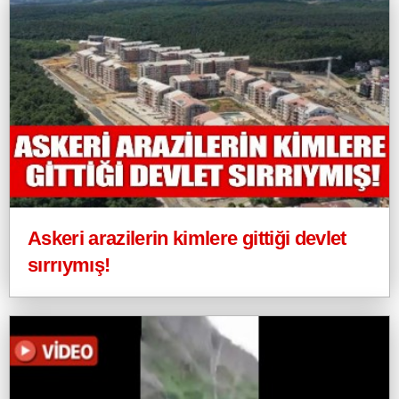
Askeri arazilerin kimlere gittiği devlet
sırrıymış!