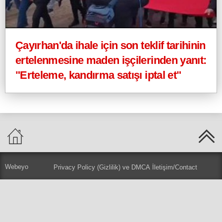
Çayırhan'da ihale için son teklif tarihinin
ertelenmesine maden işçilerinden yanıt:
"Erteleme, kandırma satışı iptal et"
Webeyo
Privacy Policy (Gizlilik) ve DMCA
İletişim/Contact