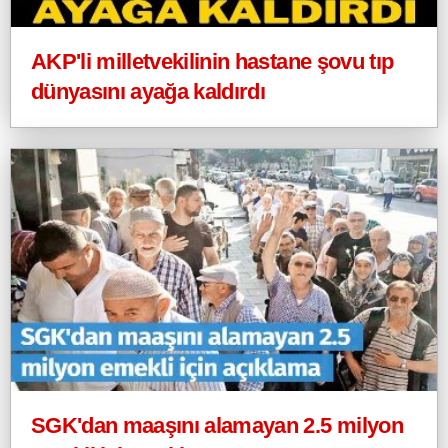
AKP'li milletvekilinin hastane şovu tıp
dünyasını ayağa kaldırdı
SGK'dan maaşını alamayan 2.5 milyon