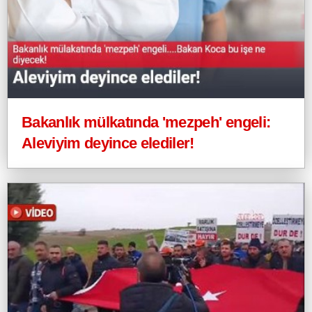
Bakanlık mülkatında 'mezpeh' engeli:
Aleviyim deyince elediler!