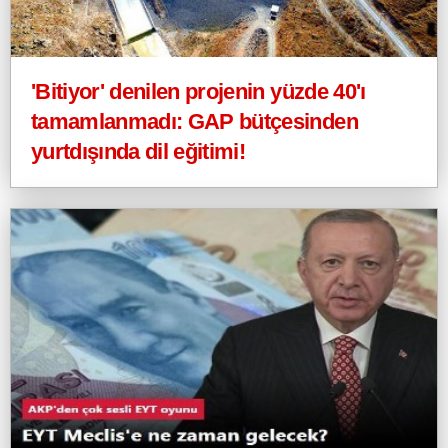
'Bitiyor' denilen projenin yüzde 40'ı
tamamlanmadı: GAP bütçesinden
yurtdışında dil eğitimi!