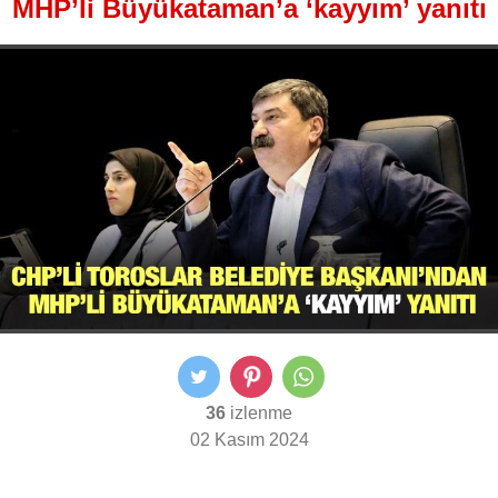
MHP’li Büyükataman’a ‘kayyım’ yanıtı
36
izlenme
02 Kasım 2024