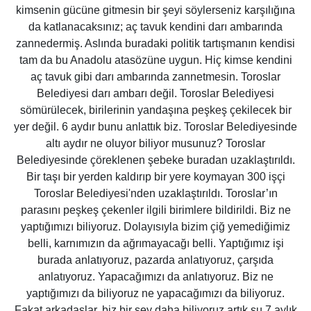
kimsenin gücüne gitmesin bir şeyi söylerseniz karşılığına
da katlanacaksınız; aç tavuk kendini darı ambarında
zannedermiş. Aslında buradaki politik tartışmanın kendisi
tam da bu Anadolu atasözüne uygun. Hiç kimse kendini
aç tavuk gibi darı ambarında zannetmesin. Toroslar
Belediyesi darı ambarı değil. Toroslar Belediyesi
sömürülecek, birilerinin yandaşına peşkeş çekilecek bir
yer değil. 6 aydır bunu anlattık biz. Toroslar Belediyesinde
altı aydır ne oluyor biliyor musunuz? Toroslar
Belediyesinde çöreklenen şebeke buradan uzaklaştırıldı.
Bir taşı bir yerden kaldırıp bir yere koymayan 300 işçi
Toroslar Belediyesi'nden uzaklaştırıldı. Toroslar’ın
parasını peşkeş çekenler ilgili birimlere bildirildi. Biz ne
yaptığımızı biliyoruz. Dolayısıyla bizim çiğ yemediğimiz
belli, karnımızın da ağrımayacağı belli. Yaptığımız işi
burada anlatıyoruz, pazarda anlatıyoruz, çarşıda
anlatıyoruz. Yapacağımızı da anlatıyoruz. Biz ne
yaptığımızı da biliyoruz ne yapacağımızı da biliyoruz.
Fakat arkadaşlar, biz bir şey daha biliyoruz artık şu 7 aylık