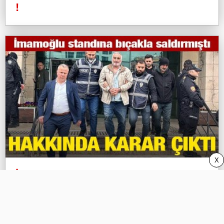
!
X
İmamoğlu standına bıçakla saldırmıştı,
hakkında karar çıktı