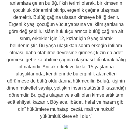
anlamlara gelen bulûğ, fıkıh terimi olarak, bir kimsenin
çocukluk dönemini bitirip, ergenlik çağına ulaşması
demektir. Bulûğ çağına ulaşan kimseye bâliğ denir.
Ergenlik yaşı çocuğun vücut yapısına ve iklim şartlarına
göre değişebilir. İslâm hukukçularınca bulûğ çağının alt
sınırı, erkekler için 12, kızlar için 9 yaş olarak
belirlenmiştir. Bu yaşa ulaştıktan sonra erkeğin ihtilam
olması, baba olabilme devresine girmesi; kızın da adet
görmesi, gebe kalabilme çağına ulaşması fiilî olarak bâliğ
olmalarıdır. Ancak erkek ve kızlar 15 yaşlarına
ulaştıklarında, kendilerinde bu erginlik alametleri
görülmese de bâliğ olduklarına hükmedilir. Buluğ, kişinin
dinen mükellef sayılıp, yetişkin insan statüsünü kazandığı
dönemdir. Bu çağa ulaşan ve akıllı olan kimse artık tam
edâ ehliyeti kazanır. Böylece, ibâdet, helal ve haram gibi
dinî hükümlere muhatap; cezâî, malî ve hukukî
yükümlülüklere ehil olur.”