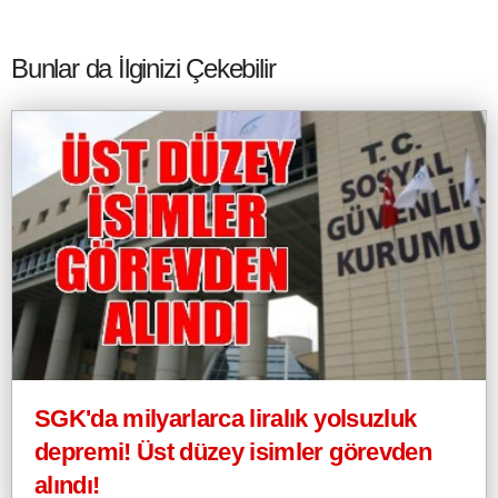
Bunlar da İlginizi Çekebilir
SGK'da milyarlarca liralık yolsuzluk
depremi! Üst düzey isimler görevden
alındı!