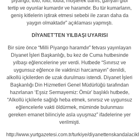
piyango, toto, loto, iddia, müşterek bahis, ganyan gibi
tertip ve oyunlar kumardır ve haramdır. Bu tür kumarların,
geniş kitlelerin iştirak etmesi sebebi ile zararı daha da
yaygın olmaktadır” açıklaması yapmıştı.
DİYANET’TEN YILBAŞI UYARISI
Bir süre önce “Milli Piyango haramdır” fetvası yayınlayan
Diyanet İşleri Başkanlığı, bu kez de Cuma hutbesinde
yılbaşı eğlencelerine yer verdi. Hutbede “Sınırsız ve
uygunsuz eğlence ile vaktinizi harcamayın” denildi,
alkollü içkilerden de uzak durulması istendi. Diyanet İşleri
Başkanlığı Din Hizmetleri Genel Müdürlüğü tarafından
hazırlanan ‘Eşsiz Sermayemiz: Ömür' başlıklı hutbede,
“Alkollü içkilerle sağlığı heba etmek, sınırsız ve uygunsuz
eğlencelerle vakti öldürmek, müminde bulunması
gereken emanet bilinciyle asla uyuşmaz” ifadelerine yer
verilmişti.
http://www.yurtgazetesi.com.tr/turkiye/diyanettenskandalac