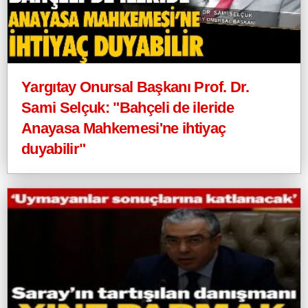
Yargıtay Onursal Başkanı Prof. Dr.
Sami Selçuk: "Bahçeli de ileride
Anayasa Mahkemesi'ne ihtiyaç
duyabilir"