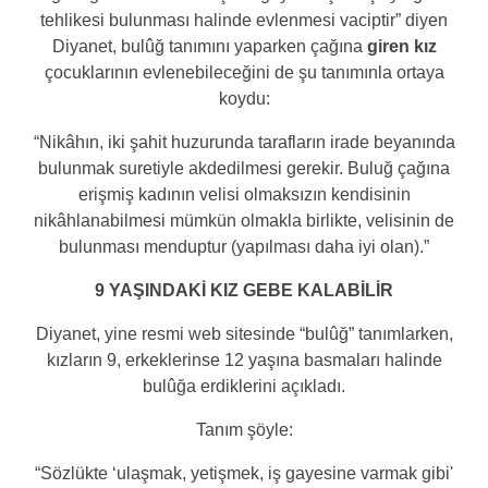
tehlikesi bulunması halinde evlenmesi vaciptir” diyen
Diyanet, bulûğ tanımını yaparken çağına
giren kız
çocuklarının evlenebileceğini de şu tanımınla ortaya
koydu:
“Nikâhın, iki şahit huzurunda tarafların irade beyanında
bulunmak suretiyle akdedilmesi gerekir. Buluğ çağına
erişmiş kadının velisi olmaksızın kendisinin
nikâhlanabilmesi mümkün olmakla birlikte, velisinin de
bulunması menduptur (yapılması daha iyi olan).”
9 YAŞINDAKİ KIZ GEBE KALABİLİR
Diyanet, yine resmi web sitesinde “bulûğ” tanımlarken,
kızların 9, erkeklerinse 12 yaşına basmaları halinde
bulûğa erdiklerini açıkladı.
Tanım şöyle:
“Sözlükte ‘ulaşmak, yetişmek, iş gayesine varmak gibi'