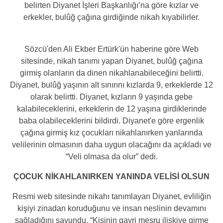
belirten Diyanet İşleri Başkanlığı’na göre kızlar ve
erkekler, bulûğ çağına girdiğinde nikah kıyabilirler.
Sözcü'den Ali Ekber Ertürk'ün haberine göre Web
sitesinde, nikah tanımı yapan Diyanet, bulûğ çağına
girmiş olanların da dinen nikahlanabileceğini belirtti.
Diyanet, bulûğ yaşının alt sınırını kızlarda 9, erkeklerde 12
olarak belirtti. Diyanet, kızların 9 yaşında gebe
kalabileceklerini, erkeklerin de 12 yaşına girdiklerinde
baba olabileceklerini bildirdi. Diyanet'e göre ergenlik
çağına girmiş kız çocukları nikahlanırken yanlarında
velilerinin olmasının daha uygun olacağını da açıkladı ve
“Veli olmasa da olur” dedi.
ÇOCUK NİKAHLANIRKEN YANINDA VELİSİ OLSUN
Resmi web sitesinde nikahı tanımlayan Diyanet, evliliğin
kişiyi zinadan koruduğunu ve insan neslinin devamını
sağladığını savundu. “Kişinin gayri meşru ilişkiye girme