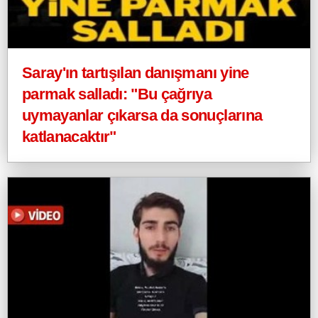
Saray'ın tartışılan danışmanı yine
parmak salladı: "Bu çağrıya
uymayanlar çıkarsa da sonuçlarına
katlanacaktır"