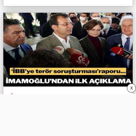
X
‘İBB’ye terör soruşturması’ raporu:
İmamoğlu’ndan ilk açıklama