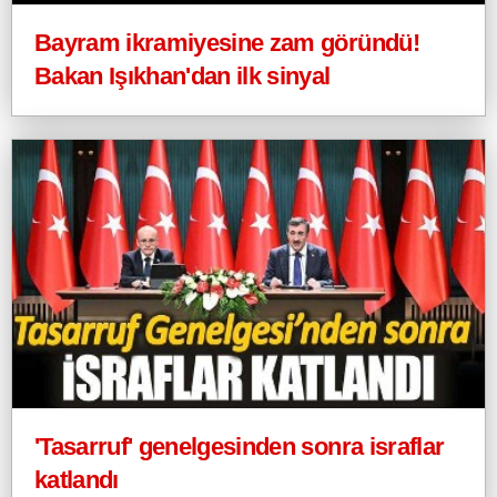
Bayram ikramiyesine zam göründü!
Bakan Işıkhan'dan ilk sinyal
'Tasarruf' genelgesinden sonra israflar
katlandı