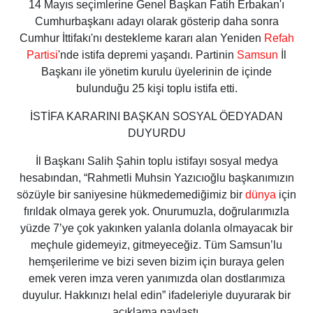
14 Mayıs seçimlerine Genel Başkan Fatih Erbakan'ı
Cumhurbaşkanı adayı olarak gösterip daha sonra
Cumhur İttifakı'nı destekleme kararı alan Yeniden
Refah
Partisi
'nde istifa depremi yaşandı. Partinin
Samsun
İl
Başkanı ile yönetim kurulu üyelerinin de içinde
bulunduğu 25 kişi toplu istifa etti.
İSTİFA KARARINI BAŞKAN SOSYAL ÖEDYADAN
DUYURDU
İl Başkanı Salih Şahin toplu istifayı sosyal medya
hesabından, “Rahmetli Muhsin Yazıcıoğlu başkanımızın
sözüyle bir saniyesine hükmedemediğimiz bir
dünya
için
fırıldak olmaya gerek yok. Onurumuzla, doğrularımızla
yüzde 7’ye çok yakınken yalanla dolanla olmayacak bir
meçhule gidemeyiz, gitmeyeceğiz. Tüm Samsun’lu
hemşerilerime ve bizi seven bizim için buraya gelen
emek veren imza veren yanımızda olan dostlarımıza
duyulur. Hakkınızı helal edin” ifadeleriyle duyurarak bir
açıklama paylaştı.