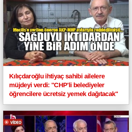
Kılıçdaroğlu ihtiyaç sahibi ailelere
müjdeyi verdi: "CHP'li belediyeler
öğrencilere ücretsiz yemek dağıtacak"