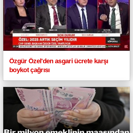
Özgür Özel'den asgari ücrete karşı
boykot çağrısı