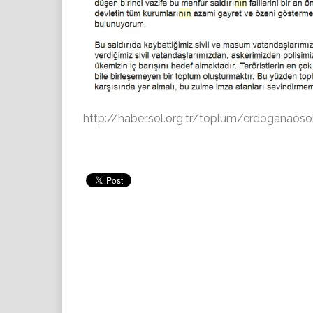
http://haber.sol.org.tr/toplum/erdoganaosok