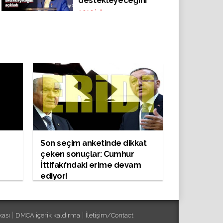
destekleyeceğini
açıkladı
2020
izlenme
Son seçim anketinde dikkat
çeken sonuçlar: Cumhur
İttifakı'ndaki erime devam
ediyor!
|
|
kası
DMCA içerik kaldırma
İletişim/Contact