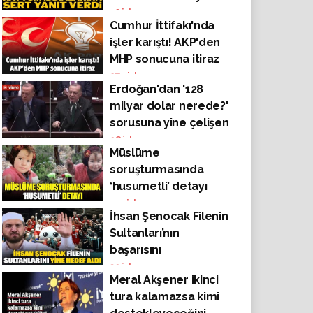
"Cesaret edemezler"
16
izlenme
Cumhur İttifakı'nda
işler karıştı! AKP'den
MHP sonucuna itiraz
274
izlenme
Erdoğan'dan '128
milyar dolar nerede?'
sorusuna yine çelişen
cevaplar! Önce
98
izlenme
Müslüme
'Salgında kullandık'
soruşturmasında
sonra 'Merkez
‘husumetli’ detayı
Bankası'nda duruyor!'
105
izlenme
İhsan Şenocak Filenin
Sultanları’nın
başarısını
hazmedemiyor! Yine
39
izlenme
Meral Akşener ikinci
hedef aldı
tura kalamazsa kimi