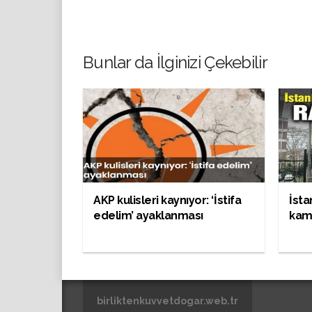
Bunlar da İlginizi Çekebilir
AKP kulisleri kaynıyor: ‘İstifa
İsta
edelim’ ayaklanması
kamp
birliktenkuvvetdogar.web.tr