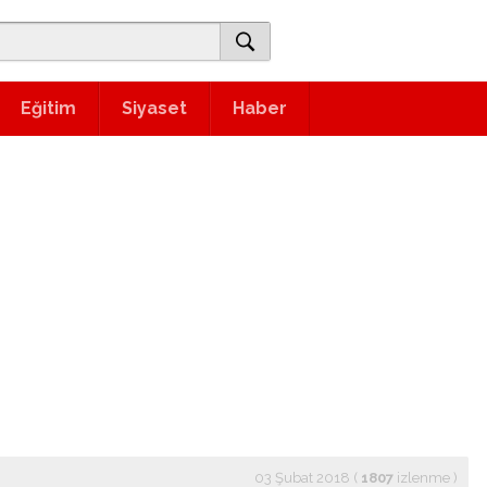
Eğitim
Siyaset
Haber
03 Şubat 2018 (
1807
izlenme
)