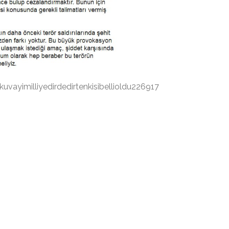
uvayimilliyedirdedirtenkisibellioldu226917