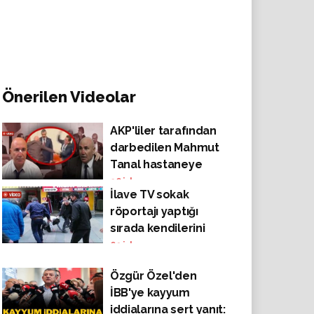
Önerilen Videolar
AKP'liler tarafından
darbedilen Mahmut
Tanal hastaneye
kaldırıldı
26
izlenme
İlave TV sokak
röportajı yaptığı
sırada kendilerini
ülkücü olarak tanıtan
69
izlenme
bir grup tarafından
Özgür Özel'den
saldırıya uğradı!
İBB'ye kayyum
iddialarına sert yanıt: