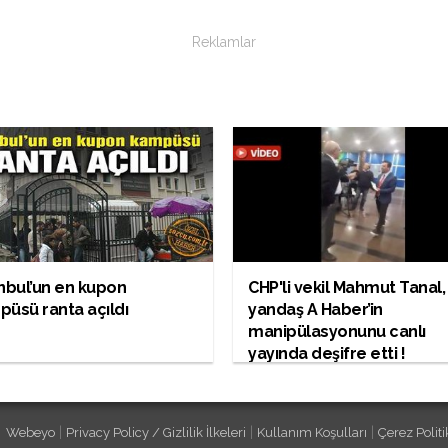
Reklamlar
nbul’un en kupon
CHP'li vekil Mahmut Tanal,
üsü ranta açıldı
yandaş A Haber’in
manipülasyonunu canlı
yayında deşifre etti !
|
|
|
Webeyo
Privacy Policy / Gizlilik İlkeleri
Kullanım Koşulları
Çerez Politi