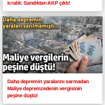
icralık: Sandıktan AKP çıktı!
Daha depremin yaralarını sarmadan
Maliye depremzedenin vergisinin
peşine düştü!