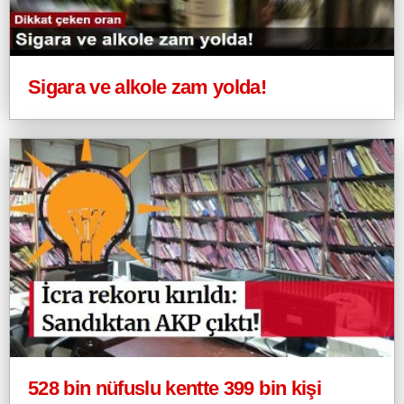
Sigara ve alkole zam yolda!
528 bin nüfuslu kentte 399 bin kişi