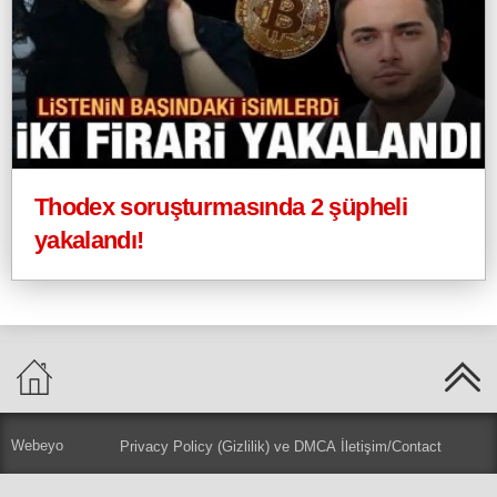
Thodex soruşturmasında 2 şüpheli
yakalandı!
Webeyo
Privacy Policy (Gizlilik) ve DMCA
İletişim/Contact