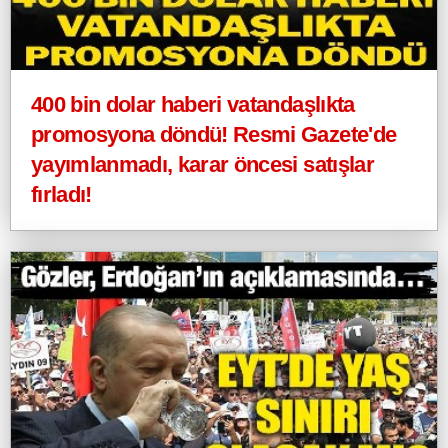
400 bin dolar haberi vatandaşlıkta
promosyona döndü! Resmi Gazete'de
yayımlanmadı, karar öncesi satışlar
fırladı!