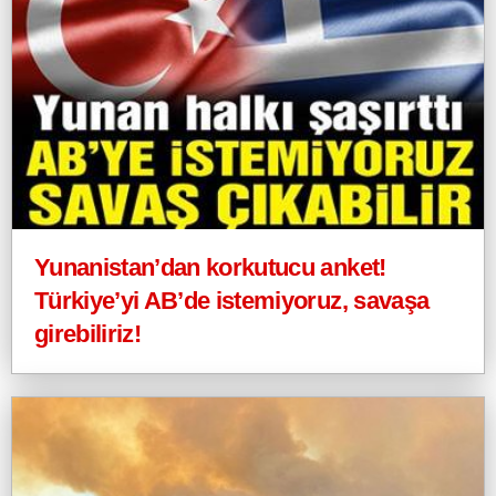
Yunanistan’dan korkutucu anket!
Türkiye’yi AB’de istemiyoruz, savaşa
girebiliriz!