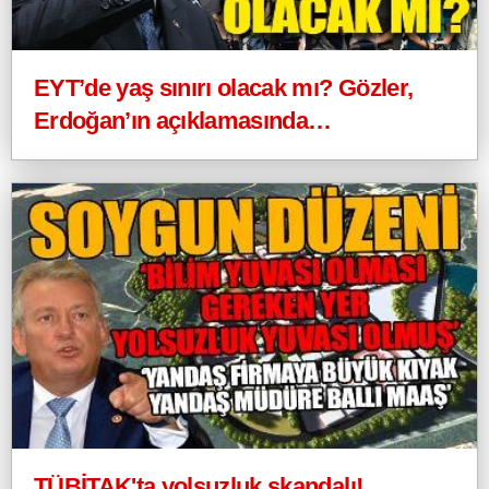
EYT’de yaş sınırı olacak mı? Gözler,
Erdoğan’ın açıklamasında…
TÜBİTAK'ta yolsuzluk skandalı!