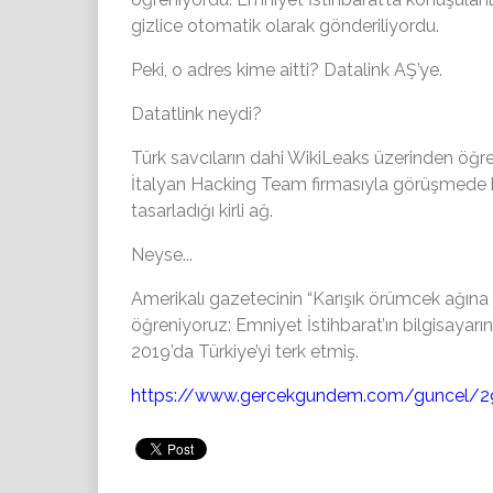
gizlice otomatik olarak gönderiliyordu.
Peki, o adres kime aitti? Datalink AŞ’ye.
Datatlink neydi?
Türk savcıların dahi WikiLeaks üzerinden öğrendi
İtalyan Hacking Team firmasıyla görüşmede 
tasarladığı kirli ağ.
Neyse...
Amerikalı gazetecinin “Karışık örümcek ağına
öğreniyoruz: Emniyet İstihbarat’ın bilgisaya
2019’da Türkiye’yi terk etmiş.
https://www.gercekgundem.com/guncel/299118