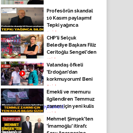
Profesörün skandal
10 Kasım paylaşımı!
Tepki yağınca
tweetini sildi
24
izlenme
CHP'li Selçuk
Belediye Başkanı Filiz
Ceritoğlu Sengel'den
Özlem Çerçioğlu’na
37
izlenme
Vatandaş öfkeli
ağır gönderme
'Erdoğan'dan
korkmuyorum! Beni
dinliyorsa haram
69
izlenme
Emekli ve memuru
olsun, zıkkım olsun!'
ilgilendiren Temmuz
zammı için yeni kulis
ndencikarakturkiyeyiterketti
bilgisi sızdı
23
izlenme
Mehmet Şimşek'ten
'İmamoğlu' itirafı: