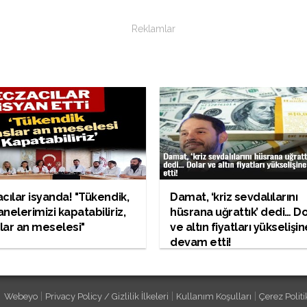
Reklamlar
cılar isyanda! "Tükendik,
Damat, ‘kriz sevdalılarını
nelerimizi kapatabiliriz,
hüsrana uğrattık’ dedi… D
slar an meselesi"
ve altın fiyatları yükselişin
devam etti!
|
|
|
Webeyo
Privacy Policy / Gizlilik İlkeleri
Kullanım Koşulları
Çerez Politi