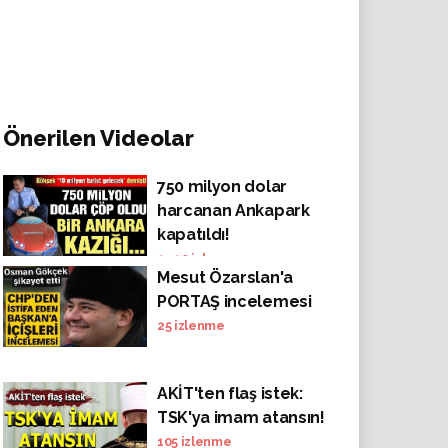
Önerilen Videolar
750 milyon dolar
harcanan Ankapark
kapatıldı!
2420
izlenme
Mesut Özarslan'a
PORTAŞ incelemesi
25
izlenme
AKİT'ten flaş istek:
TSK'ya imam atansın!
105
izlenme