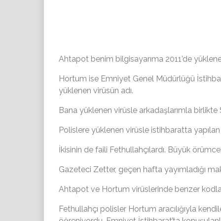
Ahtapot benim bilgisayarıma 2011’de yüklene
Hortum ise Emniyet Genel Müdürlüğü İstihbarat
yüklenen virüsün adı.
Bana yüklenen virüsle arkadaşlarımla birlikte 
Polislere yüklenen virüsle istihbaratta yapılan 
İkisinin de faili Fethullahçılardı. Büyük örümcek
Gazeteci Zetter, geçen hafta yayımladığı mak
Ahtapot ve Hortum virüslerinde benzer kodlar 
Fethullahçı polisler Hortum aracılığıyla kendil
öğreniyordu. Emniyet İstihbarat’ta konuşula