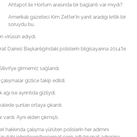
Ahtapot ile Hortum arasında bir bağlantı var mıydı?
Amerikalı gazeteci Kim Zetter’in yanıt aradığı kritik bir
soruydu bu.
n virüsün adıydı.
 Dairesi Başkanlığı’ndaki polislerin bilgisayarına 2014’te
Silivri’ye girmemiz sağlandı.
çalışmalar gizlice takip edildi.
 ağı ise ayrıntıda gizliydi.
alede şunları ortaya çıkardı:
vardı. Aynı elden çıkmıştı.
eri hakkında çalışma yürüten polislerin her adımını
nlar dahi johndown@woxmail.com adlı bir mail adresine