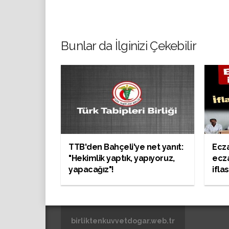
Bunlar da İlginizi Çekebilir
TTB'den Bahçeli'ye net yanıt:
Ecza
"Hekimlik yaptık, yapıyoruz,
ecza
yapacağız"!
ifla
birliktenkuvvetdogar.web.tr