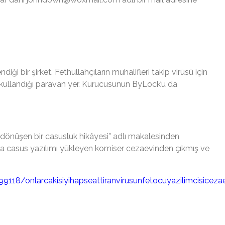
ği bir şirket. Fethullahçıların muhalifleri takip virüsü için
kullandığı paravan yer. Kurucusunun ByLock’u da
 dönüşen bir casusluk hikâyesi” adlı makalesinden
rına casus yazılımı yükleyen komiser cezaevinden çıkmış ve
/onlarcakisiyihapseattiranvirusunfetocuyazilimcisicezaevi