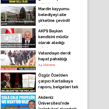
oranı belli oldu!
1282
izlenme
Mardin kayyumu
belediyeyi aile
şirketine çevirdi!
116
izlenme
AKP’li Başkan
kendisini müdür
olarak atadığı
şirketten maaş alıyor!
106
izlenme
Vatandaşın derdi
hayat pahalılığı
24
izlenme
Özgür Özel’den
çarpıcı Kartalkaya
raporu, belgeleri tek
tek paylaştı
21
izlenme
Akdeniz
Üniversitesi'nde