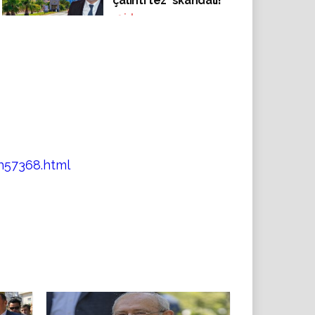
'çalıntı tez' skandalı!
49
izlenme
h57368.html