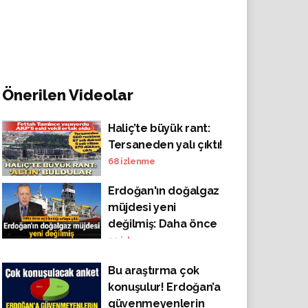
Önerilen Videolar
Haliç’te büyük rant:
Tersaneden yalı çıktı!
68
izlenme
Erdoğan'ın doğalgaz
müjdesi yeni
değilmiş: Daha önce
açıklandığı ortaya
22
izlenme
çıktı
Bu araştırma çok
konuşulur! Erdoğan’a
güvenmeyenlerin