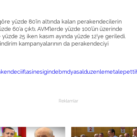
öre yüzde 80’in altında kalan perakendecilerin
zde 60’a çıktı. AVM’lerde yüzde 100’ün üzerinde
 yüzde 25 iken kasım ayında yüzde 12’ye geriledi.
an indirim kampanyalarının da perakendeciyi
kendeciiflasinesigindebmdyasalduzenlemetalepetti
Reklamlar