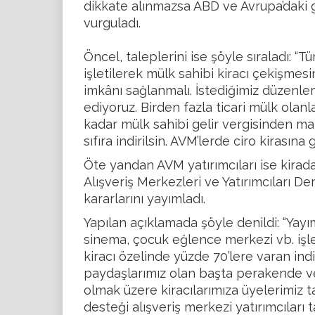
dikkate alınmazsa ABD ve Avrupa’daki gi
vurguladı.
Öncel, taleplerini ise şöyle sıraladı: 
işletilerek mülk sahibi kiracı çekişme
imkânı sağlanmalı. İstediğimiz düzenle
ediyoruz. Birden fazla ticari mülk olanl
kadar mülk sahibi gelir vergisinden mah
sıfıra indirilsin. AVM’lerde ciro kirasına g
Öte yandan AVM yatırımcıları ise kirada
Alışveriş Merkezleri ve Yatırımcıları D
kararlarını yayımladı.
Yapılan açıklamada şöyle denildi: “Yay
sinema, çocuk eğlence merkezi vb. işle
kiracı özelinde yüzde 70’lere varan ind
paydaşlarımız olan başta perakende v
olmak üzere kiracılarımıza üyelerimiz t
desteği alışveriş merkezi yatırımcıları ta