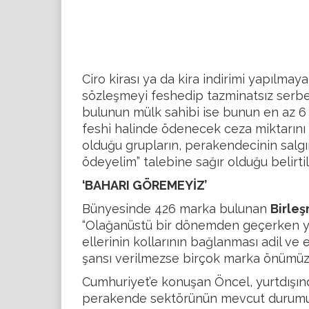
Ciro kirası ya da kira indirimi yapılm
sözleşmeyi feshedip tazminatsız serbes
bulunun mülk sahibi ise bunun en az 6 
feshi halinde ödenecek ceza miktarını 
olduğu grupların, perakendecinin salgın
ödeyelim” talebine sağır olduğu belirtil
‘BAHARI GÖREMEYİZ’
Bünyesinde 426 marka bulunan
Birleş
“Olağanüstü bir dönemden geçerken yıl
ellerinin kollarının bağlanması adil ve 
şansı verilmezse birçok marka önümüzd
Cumhuriyet’e konuşan Öncel, yurtdışınd
perakende sektörünün mevcut durumunu