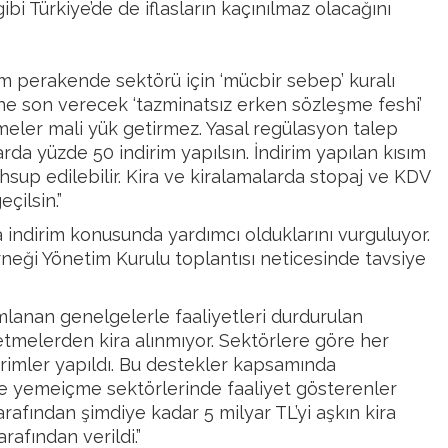
bi Türkiye’de de iflasların kaçınılmaz olacağını
“Tüm perakende sektörü için ‘mücbir sebep’ kuralı
sine son verecek ‘tazminatsız erken sözleşme feshi’
meler mali yük getirmez. Yasal regülasyon talep
arda yüzde 50 indirim yapılsın. İndirim yapılan kısım
sup edilebilir. Kira ve kiralamalarda stopaj ve KDV
eçilsin.”
 indirim konusunda yardımcı olduklarını vurguluyor.
erneği Yönetim Kurulu toplantısı neticesinde tavsiye
ımlanan genelgelerle faaliyetleri durdurulan
tmelerden kira alınmıyor. Sektörlere göre her
irimler yapıldı. Bu destekler kapsamında
e yemeiçme sektörlerinde faaliyet gösterenler
arafından şimdiye kadar 5 milyar TL’yi aşkın kira
rafından verildi.”