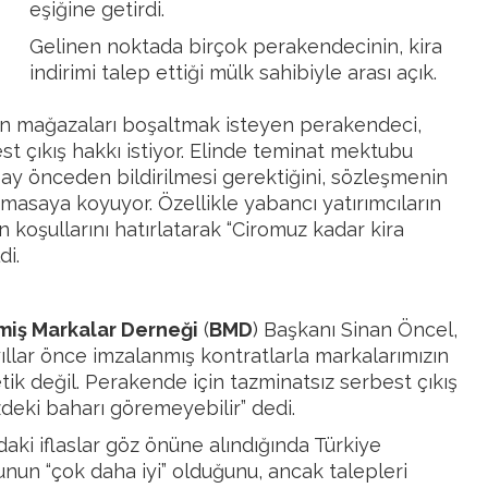
eşiğine getirdi.
Gelinen noktada birçok perakendecinin, kira
indirimi talep ettiği mülk sahibiyle arası açık.
ayan mağazaları boşaltmak isteyen perakendeci,
t çıkış hakkı istiyor. Elinde teminat mektubu
ay önceden bildirilmesi gerektiğini, sözleşmenin
masaya koyuyor. Özellikle yabancı yatırımcıların
 koşullarını hatırlatarak “Ciromuz kadar kira
di.
miş Markalar Derneği
(
BMD
) Başkanı Sinan Öncel,
lar önce imzalanmış kontratlarla markalarımızın
etik değil. Perakende için tazminatsız serbest çıkış
eki baharı göremeyebilir” dedi.
aki iflaslar göz önüne alındığında Türkiye
n “çok daha iyi” olduğunu, ancak talepleri