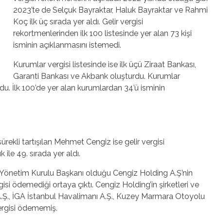
2023’te de Selçuk Bayraktar, Haluk Bayraktar ve Rahmi
Koç ilk üç sırada yer aldı. Gelir vergisi
rekortmenlerinden ilk 100 listesinde yer alan 73 kişi
isminin açıklanmasını istemedi.
Kurumlar vergisi listesinde ise ilk üçü Ziraat Bankası,
Garanti Bankası ve Akbank oluşturdu. Kurumlar
du. İlk 100’de yer alan kurumlardan 34’ü isminin
sürekli tartışılan Mehmet Cengiz ise gelir vergisi
ile 49. sırada yer aldı.
in Yönetim Kurulu Başkanı olduğu Cengiz Holding A.Ş’nin
isi ödemediği ortaya çıktı. Cengiz Holding’in şirketleri ve
ı A.Ş., İGA İstanbul Havalimanı A.Ş., Kuzey Marmara Otoyolu
vergisi ödememiş.