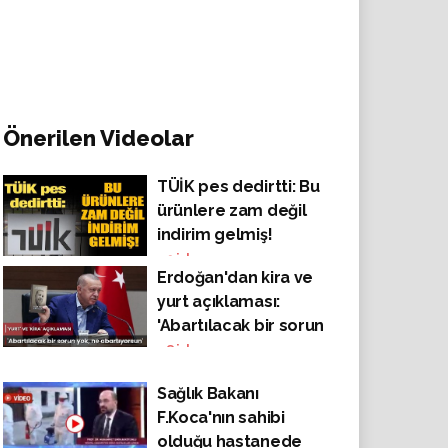
Önerilen Videolar
TÜİK pes dedirtti: Bu
ürünlere zam değil
indirim gelmiş!
49
izlenme
Erdoğan'dan kira ve
yurt açıklaması:
'Abartılacak bir sorun
yok, ne abartıyorsun'
48
izlenme
Sağlık Bakanı
F.Koca'nın sahibi
olduğu hastanede