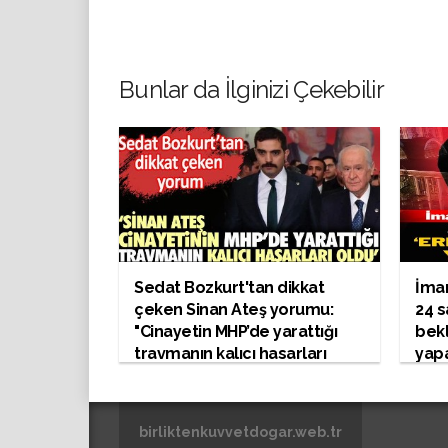
Bunlar da İlginizi Çekebilir
Sedat Bozkurt'tan dikkat
İma
çeken Sinan Ateş yorumu:
24 s
"Cinayetin MHP’de yarattığı
bekl
travmanın kalıcı hasarları
yap
oldu"
birliktenkuvvetdogar.web.tr