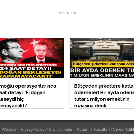
Reklamlar
moğlu operasyonlarında
Bütçeden şirketlere katl
aat detayı: 'Erdoğan
ödemeler! Bir ayda öden
eseydi hiç
tutar 1 milyon emeklinin
amayacaktı'
maaşına denk
|
|
|
Webeyo
Privacy Policy / Gizlilik İlkeleri
Kullanım Koşulları
Çerez Politi