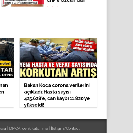
CHP'li Özcan'dan
şikâyetçi
142
izlenme
anan
Bakan Koca corona verilerini
en
açıkladı: Hasta sayısı
425.628'e, can kaybı 11.820’ye
yükseldi!
|
|
kası
DMCA içerik kaldırma
İletişim/Contact