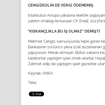
CENGİZKOLİN DE VERGİ ÖDEMEMİŞ
İstanbul’un Avrupa yakasına elektrik sağlaya
yatırım ortaklığı ile kurulan CK Enerji, 2023’t
“KISKANÇLIKLA BU İŞ OLMAZ” DEMİŞTİ
Mehmet Cengiz, kamuoyunda tepki gören birço
Bankası’nın 100’üncü yılına özel düzenlenen
yapıyorum. Merak etmeyin. Bütün zekamı insa
kaldırsınlar yaptığım işleri örnek alsınlar. Ha
Zahmet edip de yaptığım işleri gezsinler, utanır
Kaynak: ANKA
Tele1