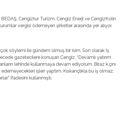
n BEDAŞ, Cengiztur Turizm, Cengiz Enerji ve CengizKolin
e kurumlar vergisi ödemeyen şirketler arasında yer alıyor.
k söylemi ile gündem olmuş bir isim. Son olarak İş
 gecede gazetecilere konuşan Cengiz, “Devamlı yatırım
nların lehinde kullanmaya devam ediyorum. Biraz k.çını
yal edemeyecekleri işleri yaptım. Kıskançlıkla bu iş olmaz.
lar” ifadesini kullanmıştı.