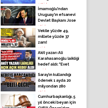
çalışan doktor
358
izlenme
İmamoğlu'ndan
'Tahmini vaka
Uruguay'ın efsanevi
sayısında 145
Devlet Başkanı Jose
binlerdeyiz !'
Mujica (Pepe)'ya saygı
26
izlenme
Vekile yüzde 49,
duruşu
millete yüzde 37
zam!
35
izlenme
Akit yazarı Ali
Karahasanoğlu laikliği
hedef aldı: "Evet
laikliği değiştirmek
44
izlenme
Saray’ın kullandığı
istiyoruz, var mı
ödenek 1 ayda 20
diyeceğiniz? Hodri
milyondan 280
meydan!"
milyona fırladı!
56
izlenme
Cumhurbaşkanlığı, 5
yıl önceki beyan için