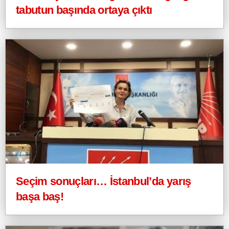
tabutun başında ortaya çıktı
Seçim sonuçları… İstanbul’da yarış
başa baş!