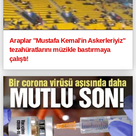
Araplar "Mustafa Kemal'in Askerleriyiz"
tezahüratlarını müzikle bastırmaya
çalıştı!