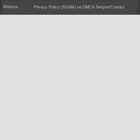
Webeyo
Privacy Policy (Gizlilik) ve DMCA
İletişim/Contact