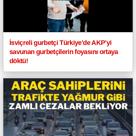
İsviçreli gurbetçi Türkiye'de AKP'yi
savunan gurbetçilerin foyasını ortaya
döktü!