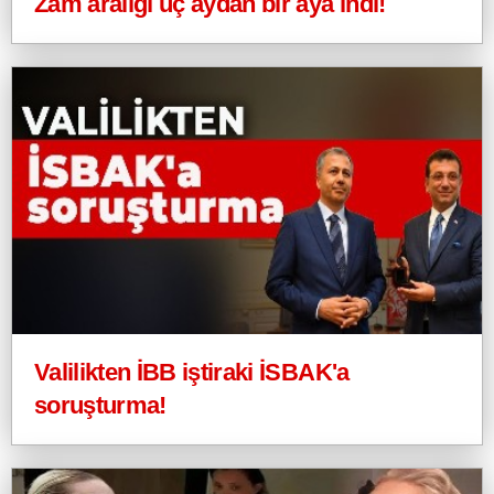
Zam aralığı üç aydan bir aya indi!
Valilikten İBB iştiraki İSBAK'a
soruşturma!