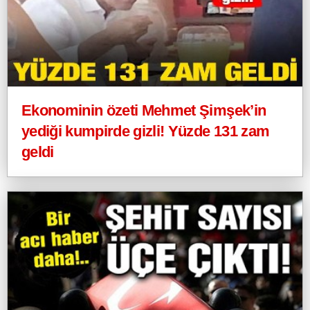
Ekonominin özeti Mehmet Şimşek’in
yediği kumpirde gizli! Yüzde 131 zam
geldi