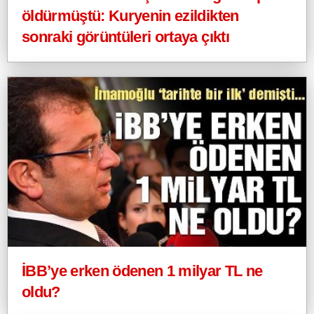
öldürmüştü: Kuryenin ezildikten
sonraki görüntüleri ortaya çıktı
İBB’ye erken ödenen 1 milyar TL ne
oldu?