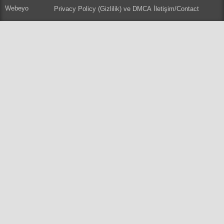
Webeyo
Privacy Policy (Gizlilik) ve DMCA
İletişim/Contact