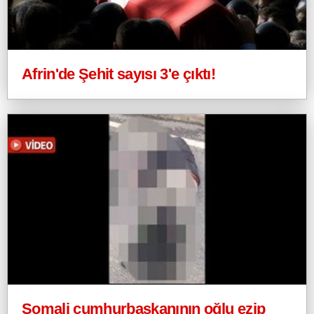
Afrin'de Şehit sayısı 3'e çıktı!
Somali cumhurbaşkanının oğlu ezip