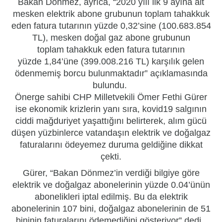
Bakan Dönmez, ayrıca, “2020 yılı ilk 9 ayına ait
mesken elektrik abone grubunun toplam tahakkuk
eden fatura tutarının yüzde 0,32’sine (100.683.854
TL), mesken doğal gaz abone grubunun
toplam tahakkuk eden fatura tutarının
yüzde 1,84’üne (399.008.216 TL) karşılık gelen
ödenmemiş borcu bulunmaktadır” açıklamasında
bulundu.
Önerge sahibi CHP Milletvekili Ömer Fethi Gürer
ise ekonomik krizlerin yanı sıra, kovid19 salgının
ciddi mağduriyet yaşattığını belirterek, alım gücü
düşen yüzbinlerce vatandaşın elektrik ve doğalgaz
faturalarını ödeyemez duruma geldiğine dikkat
çekti.
Gürer, “Bakan Dönmez’in verdiği bilgiye göre
elektrik ve doğalgaz abonelerinin yüzde 0.04’ünün
abonelikleri iptal edilmiş. Bu da elektrik
abonelerinin 107 bini, doğalgaz abonelerinin de 51
bininin faturalarını ödemediğini gösteriyor” dedi.