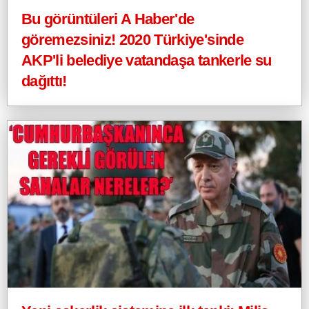
Bu görüntüleri A Haber'de
göremezsiniz! 2020 Türkiye'sinde
AKP'li belediye vatandaşa tankerle su
dağıttı!