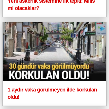
Yeni askerlik sistemine ilk tepki: Milis
mi olacaklar?
1 aydır vaka görülmeyen ilde korkulan
oldu!