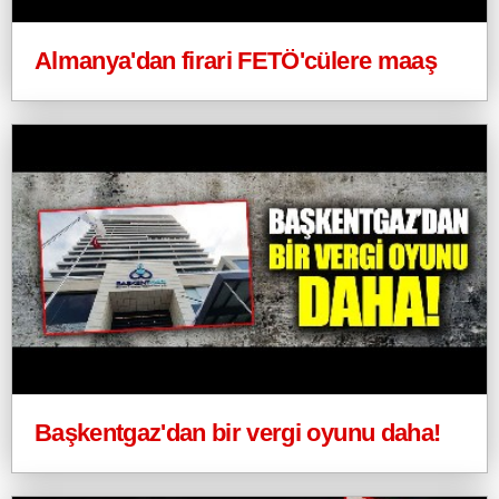
Almanya'dan firari FETÖ'cülere maaş
Başkentgaz'dan bir vergi oyunu daha!