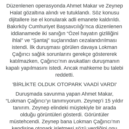
Düzenlenen operasyonda Ahmet Makar ve Zeynep
Halat gözaltına alındı ve tutuklandı. Söz konusu
dijitallere ise el konularak adli emanete kaldırıldı.
Bakırköy Cumhuriyet Başsavcılığı’nca düzenlenen
iddianamede iki sanığın “Özel hayatın gizliliğini
ihlal” ve “Şantaj” suçlarından cezalandırılması
istendi. İlk duruşması görülen davaya Lokman
Çağırıcı sağlık sorunlarını gerekçe göstererek
katılmazken, Çağırıcı’nın avukatları duruşmanın
kapalı yapılmasını istedi. Ancak mahkeme bu talebi
reddetti.
'BİRLİKTE OLDUK
OTOPARK
VAADİ VARDI'
Duruşmada savunma yapan Ahmet Makar,
“Lokman Çağırıcı’yı tanımıyorum. Zeynep’i 15 yıldır
tanırım. Zeynep elindeki müştekiyle bir arada
olduğu görüntüleri gösterdi. Görüntüler
müstehcendi. Zeynep bana Lokman Çağırıcı’nın
kendisine otopark işletmesi sözü verdiğini onu