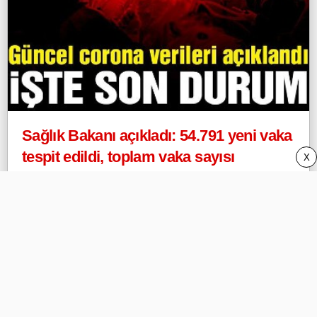
Sağlık Bakanı açıkladı: 54.791 yeni vaka
tespit edildi, toplam vaka sayısı
X
4.501.382’ye, can kaybı da 37.329’a
yükseldi!