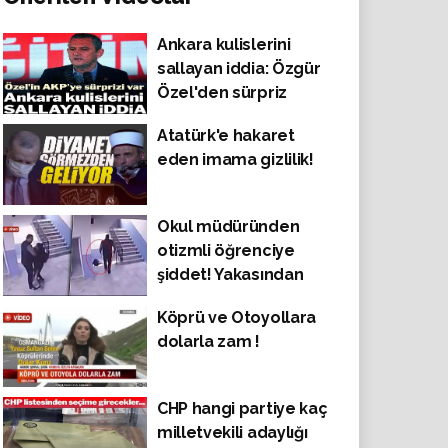
Ankara kulislerini
sallayan iddia: Özgür
Özel'den sürpriz
hamle!
Atatürk'e hakaret
eden imama gizlilik!
Okul müdüründen
otizmli öğrenciye
şiddet! Yakasından
tutup merdivenden
Köprü ve Otoyollara
aşağı fırlattı!
dolarla zam !
CHP hangi partiye kaç
milletvekili adaylığı