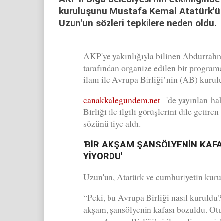
kuruluşunu Mustafa Kemal Atatürk'ün 
Uzun'un sözleri tepkilere neden oldu.
AKP'ye yakınlığıyla bilinen Abdurrahm
tarafından organize edilen bir program
ilanı ile Avrupa Birliği’nin (AB) kurul
canakkalegundem.net
'de yayınlan h
Birliği ile ilgili görüşlerini dile getir
sözünü tiye aldı.
'BİR AKŞAM ŞANSÖLYENİN KAF
YİYORDU'
Uzun'un, Atatürk ve cumhuriyetin kurulu
“Peki, bu Avrupa Birliği nasıl kuruldu?
akşam, şansölyenin kafası bozuldu. Otu