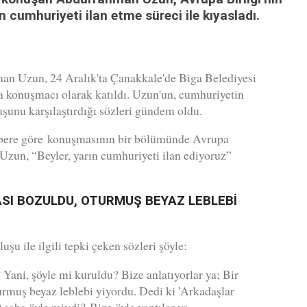
cumhuriyeti ilan etme süreci ile kıyasladı.
an Uzun, 24 Aralık'ta Çanakkale'de Biga Belediyesi
a konuşmacı olarak katıldı. Uzun'un, cumhuriyetin
uşunu karşılaştırdığı sözleri gündem oldu.
abere göre konuşmasının bir bölümünde Avrupa
en Uzun, “Beyler, yarın cumhuriyeti ilan ediyoruz”
ASI BOZULDU, OTURMUŞ BEYAZ LEBLEBİ
şu ile ilgili tepki çeken sözleri şöyle:
 Yani, şöyle mi kuruldu? Bize anlatıyorlar ya; Bir
rmuş beyaz leblebi yiyordu. Dedi ki 'Arkadaşlar