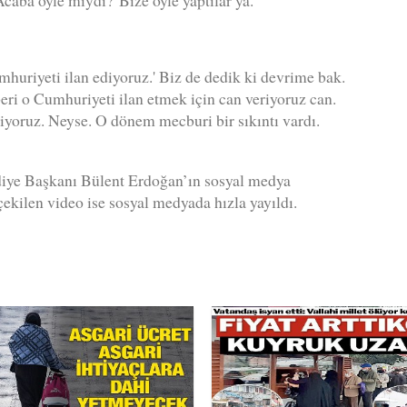
Acaba öyle miydi? Bize öyle yaptılar ya.
mhuriyeti ilan ediyoruz.' Biz de dedik ki devrime bak.
eri o Cumhuriyeti ilan etmek için can veriyoruz can.
yoruz. Neyse. O dönem mecburi bir sıkıntı vardı.
lediye Başkanı Bülent Erdoğan’ın sosyal medya
ekilen video ise sosyal medyada hızla yayıldı.