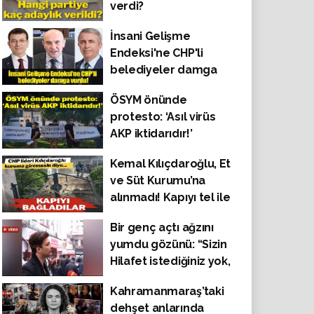
verdi?
İnsani Gelişme
Endeksi'ne CHP'li
belediyeler damga
vurdu!
ÖSYM önünde
protesto: ‘Asıl virüs
AKP iktidarıdır!’
Kemal Kılıçdaroğlu, Et
ve Süt Kurumu’na
alınmadı! Kapıyı tel ile
kapattılar!
Bir genç açtı ağzını
yumdu gözünü: “Sizin
Hilafet istediğiniz yok,
düpedüz Araplaşmak
Kahramanmaraş’taki
istiyorsunuz. Burası
dehşet anlarında
Türkiye Cumhuriyeti