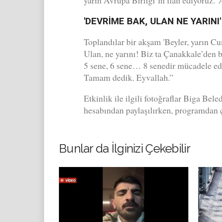
yarın Avrupa Birliği’ni ilan ediyoruz.' 
'DEVRİME BAK, ULAN NE YARINI'
Toplandılar bir akşam 'Beyler, yarın Cu
Ulan, ne yarını! Biz ta Çanakkale’den b
5 sene, 6 sene… 8 senedir mücadele edi
Tamam dedik. Eyvallah.”
Etkinlik ile ilgili fotoğraflar Biga Be
hesabından paylaşılırken, programdan ç
Bunlar da İlginizi Çekebilir