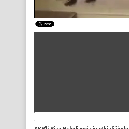
00:20
/ 00:58
AKP'li Biga Belediyesi'nin etkinliğin