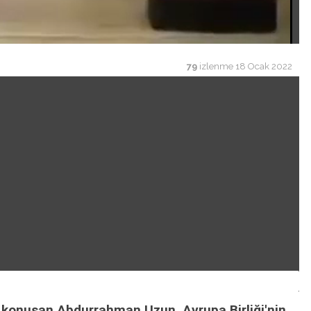
79
izlenme
18 Ocak 2022
de konuşan Abdurrahman Uzun, Avrupa Birliği'nin