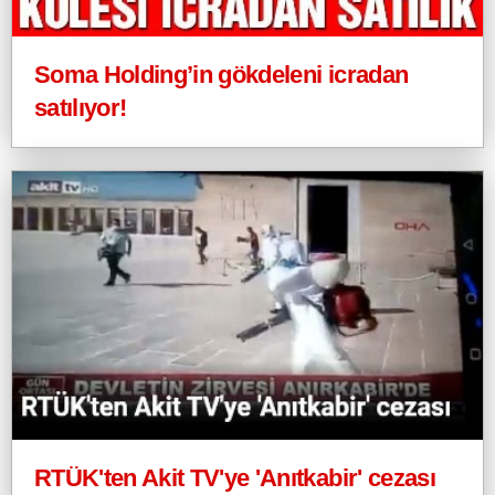
Soma Holding’in gökdeleni icradan
satılıyor!
RTÜK'ten Akit TV'ye 'Anıtkabir' cezası