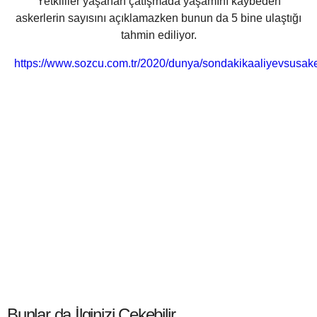
Yetkililer yaşanan çatışmada yaşamını kaybeden
askerlerin sayısını açıklamazken bunun da 5 bine ulaştığı
tahmin ediliyor.
https://www.sozcu.com.tr/2020/dunya/sondakikaaliyevsusake
Bunlar da İlginizi Çekebilir