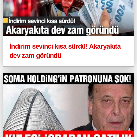
İndirim sevinci kısa sürdü! Akaryakıta
dev zam göründü