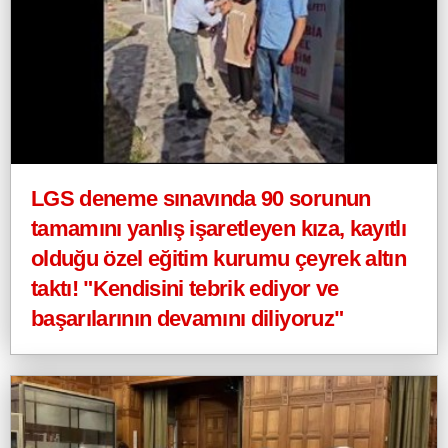
LGS deneme sınavında 90 sorunun
tamamını yanlış işaretleyen kıza, kayıtlı
olduğu özel eğitim kurumu çeyrek altın
taktı! "Kendisini tebrik ediyor ve
başarılarının devamını diliyoruz"