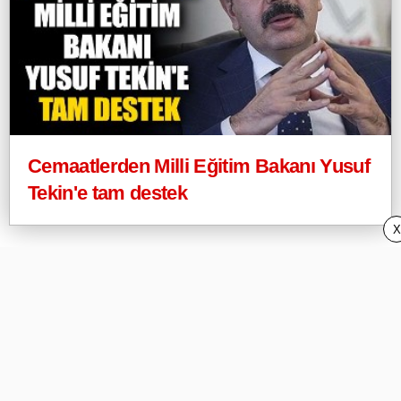
Cemaatlerden Milli Eğitim Bakanı Yusuf
Tekin'e tam destek
X
Webeyo
Privacy Policy (Gizlilik) ve DMCA
İletişim/Contact