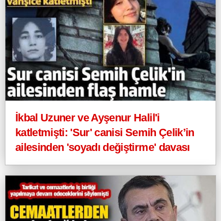
İkbal Uzuner ve Ayşenur Halil'i
katletmişti: 'Sur' canisi Semih Çelik’in
ailesinden 'soyadı değiştirme' davası