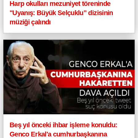
Harp okulları mezuniyet töreninde
"Uyanış: Büyük Selçuklu” dizisinin
müziği çalındı
Beş yıl önceki ihbar işleme konuldu:
Genco Erkal'a cumhurbaşkanına