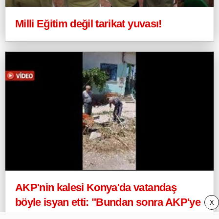
Milli Eğitim değil tarikat yuvası!
AKP'nin kalesi Konya'da vatandaş
böyle isyan etti: "Bundan sonra AKP'ye
X
oy yok. 80 yaşında bu kanalizasyonu