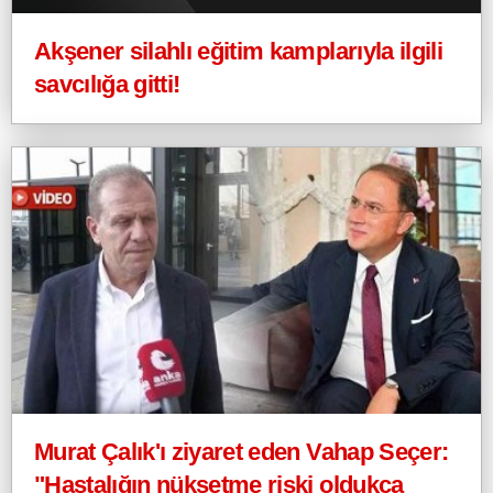
Akşener silahlı eğitim kamplarıyla ilgili
savcılığa gitti!
Murat Çalık'ı ziyaret eden Vahap Seçer:
"Hastalığın nüksetme riski oldukça