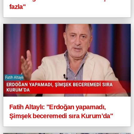
fazla"
Fatih Altaylı: "Erdoğan yapamadı,
Şimşek beceremedi sıra Kurum’da"