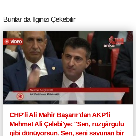
Bunlar da İlginizi Çekebilir
CHP'li Ali Mahir Başarır'dan AKP'li
Mehmet Ali Çelebi'ye: "Sen, rüzgârgülü
gibi dönüyorsun. Sen, seni savunan bir