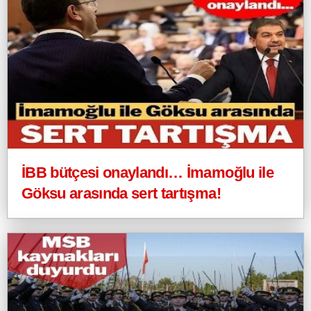
İBB bütçesi onaylandı… İmamoğlu ile
Göksu arasında sert tartışma!