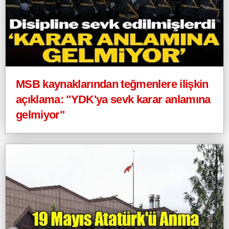
MSB kaynaklarından teğmenlere ilişkin
açıklama: "YDK'ya sevk karar anlamına
gelmiyor"