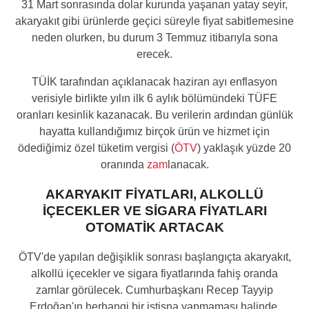
31 Mart sonrasında dolar kurunda yaşanan yatay seyir,
akaryakıt gibi ürünlerde geçici süreyle fiyat sabitlemesine
neden olurken, bu durum 3 Temmuz itibarıyla sona
erecek.
TÜİK tarafından açıklanacak haziran ayı enflasyon
verisiyle birlikte yılın ilk 6 aylık bölümündeki TÜFE
oranları kesinlik kazanacak. Bu verilerin ardından günlük
hayatta kullandığımız birçok ürün ve hizmet için
ödediğimiz özel tüketim vergisi (
ÖTV
) yaklaşık yüzde 20
oranında
zam
lanacak.
AKARYAKIT FİYATLARI, ALKOLLÜ
İÇECEKLER VE SİGARA FİYATLARI
OTOMATİK ARTACAK
ÖTV'de yapılan değişiklik sonrası başlangıçta akaryakıt,
alkollü içecekler ve sigara fiyatlarında fahiş oranda
zamlar görülecek. Cumhurbaşkanı Recep Tayyip
Erdoğan'ın herhangi bir istisna yapmaması halinde,