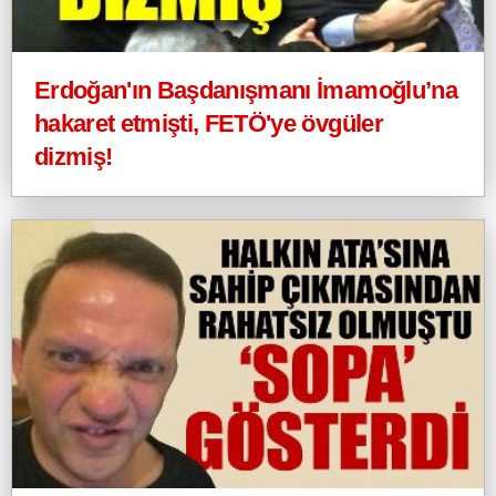
Erdoğan'ın Başdanışmanı İmamoğlu’na
hakaret etmişti, FETÖ'ye övgüler
dizmiş!