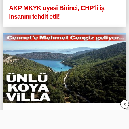
AKP MKYK üyesi Birinci, CHP'li iş
insanını tehdit etti!
X
Mehmet Cengiz, Bodrum Cennet
Koyu’nda projeye başlıyor!