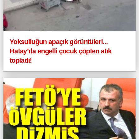
Yoksulluğun apaçık görüntüleri...
Hatay’da engelli çocuk çöpten atık
topladı!