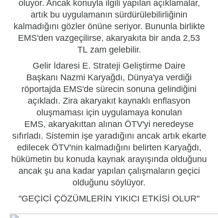
oluyor. Ancak konuyla ilgili yapılan açıklamalar,
artık bu uygulamanın
sürdürülebilirliğinin
kalmadığını
gözler önüne seriyor. Bununla birlikte
EMS'den vazgeçilirse, akaryakıta bir anda 2,53
TL
zam
gelebilir.
Gelir İdaresi E. Strateji Geliştirme Daire
Başkanı
Nazmi Karyağdı
, Dünya'ya verdiği
röportajda EMS'de sürecin sonuna gelindiğini
açıkladı. Zira akaryakıt kaynaklı enflasyon
oluşmaması için uygulamaya konulan
EMS,
akaryakıttan alınan ÖTV'yi neredeyse
sıfırladı
. Sistemin işe yaradığını ancak artık ekarte
edilecek ÖTV'nin kalmadığını belirten Karyağdı,
hükümetin bu konuda kaynak arayışında olduğunu
ancak şu ana kadar yapılan çalışmaların
geçici
olduğunu
söylüyor.
"GEÇİCİ ÇÖZÜMLERİN YIKICI ETKİSİ OLUR"