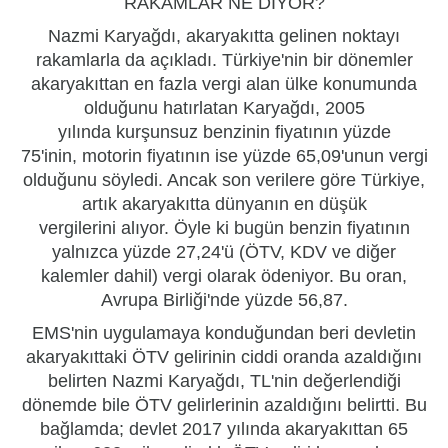
RAKAMLAR NE DİYOR?
Nazmi Karyağdı, akaryakıtta gelinen noktayı
rakamlarla da açıkladı. Türkiye'nin bir dönemler
akaryakıttan en fazla vergi alan ülke konumunda
olduğunu hatırlatan Karyağdı, 2005
yılında kurşunsuz
benzin
in fiyatının yüzde
75'inin, motorin fiyatının ise yüzde 65,09'unun vergi
olduğunu söyledi. Ancak son verilere göre Türkiye,
artık akaryakıtta
dünyanın en düşük
vergilerini
alıyor. Öyle ki bugün benzin fiyatının
yalnızca yüzde 27,24'ü (ÖTV, KDV ve diğer
kalemler dahil) vergi olarak ödeniyor. Bu oran,
Avrupa Birliği'nde
yüzde 56,87
.
EMS'nin uygulamaya konduğundan beri devletin
akaryakıttaki ÖTV gelirinin ciddi oranda azaldığını
belirten Nazmi Karyağdı,
TL'nin değerlendiği
dönemde bile
ÖTV gelirlerinin azaldığını belirtti. Bu
bağlamda; devlet 2017 yılında akaryakıttan 65