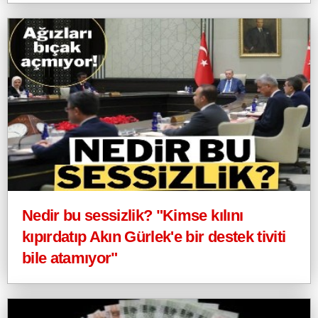
Nedir bu sessizlik? "Kimse kılını
kıpırdatıp Akın Gürlek'e bir destek tiviti
bile atamıyor"