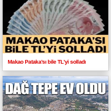
Makao Pataka’sı bile TL’yi solladı