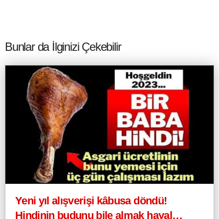
Bunlar da İlginizi Çekebilir
Yeni yıl alışverişi kâbusa döndü!
Hindinin budunu bile almak hayal…