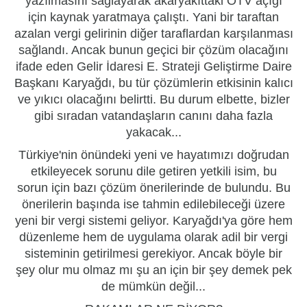
yazılmasını sağlayarak akaryakıttaki ÖTV açığı
için
kaynak yaratmaya çalıştı
. Yani bir taraftan
azalan vergi gelirinin diğer taraflardan karşılanması
sağlandı. Ancak bunun
geçici bir çözüm
olacağını
ifade eden Gelir İdaresi E. Strateji Geliştirme Daire
Başkanı Karyağdı, bu tür çözümlerin
etkisinin kalıcı
ve yıkıcı
olacağını belirtti. Bu durum elbette, bizler
gibi sıradan vatandaşların canını daha fazla
yakacak...
Türkiye'nin önündeki yeni ve hayatımızı doğrudan
etkileyecek sorunu dile getiren yetkili isim, bu
sorun için bazı
çözüm önerilerinde
de bulundu. Bu
önerilerin başında ise tahmin edilebileceği üzere
yeni bir vergi sistemi geliyor. Karyağdı'ya göre
hem
düzenleme hem de uygulama olarak adil bir vergi
sisteminin
getirilmesi gerekiyor. Ancak böyle bir
şey olur mu olmaz mı şu an için bir şey demek pek
de mümkün değil...