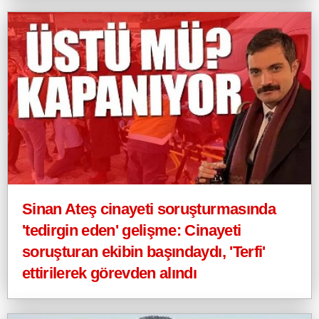
Sinan Ateş cinayeti soruşturmasında
'tedirgin eden' gelişme: Cinayeti
soruşturan ekibin başındaydı, 'Terfi'
ettirilerek görevden alındı