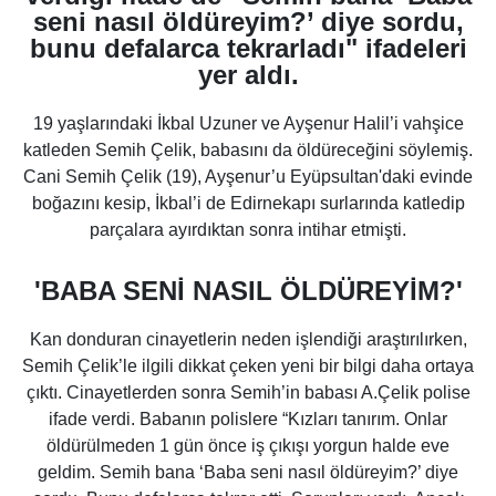
seni nasıl öldüreyim?’ diye sordu,
bunu defalarca tekrarladı" ifadeleri
yer aldı.
19 yaşlarındaki İkbal Uzuner ve Ayşenur Halil’i vahşice
katleden Semih Çelik, babasını da öldüreceğini söylemiş.
Cani Semih Çelik (19), Ayşenur’u Eyüpsultan'daki evinde
boğazını kesip, İkbal’i de Edirnekapı surlarında katledip
parçalara ayırdıktan sonra intihar etmişti.
'BABA SENİ NASIL ÖLDÜREYİM?'
Kan donduran cinayetlerin neden işlendiği araştırılırken,
Semih Çelik’le ilgili dikkat çeken yeni bir bilgi daha ortaya
çıktı. Cinayetlerden sonra Semih’in babası A.Çelik polise
ifade verdi. Babanın polislere “Kızları tanırım. Onlar
öldürülmeden 1 gün önce iş çıkışı yorgun halde eve
geldim. Semih bana ‘Baba seni nasıl öldüreyim?’ diye