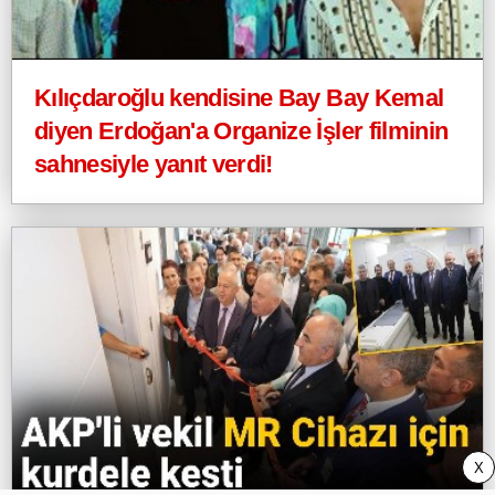
Kılıçdaroğlu kendisine Bay Bay Kemal
diyen Erdoğan'a Organize İşler filminin
sahnesiyle yanıt verdi!
X