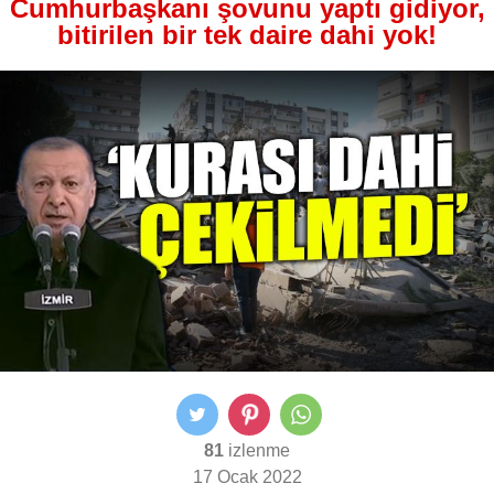
Cumhurbaşkanı şovunu yaptı gidiyor,
bitirilen bir tek daire dahi yok!
81
izlenme
17 Ocak 2022