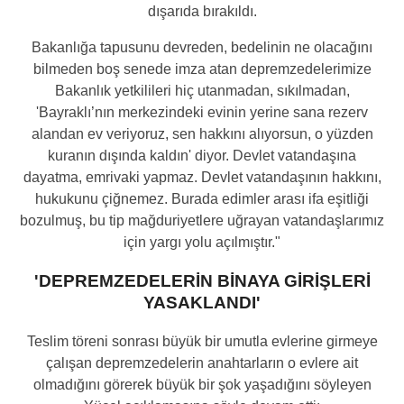
dışarıda bırakıldı.
Bakanlığa tapusunu devreden, bedelinin ne olacağını
bilmeden boş senede imza atan depremzedelerimize
Bakanlık yetkilileri hiç utanmadan, sıkılmadan,
'Bayraklı’nın merkezindeki evinin yerine sana rezerv
alandan ev veriyoruz, sen hakkını alıyorsun, o yüzden
kuranın dışında kaldın' diyor. Devlet vatandaşına
dayatma, emrivaki yapmaz. Devlet vatandaşının hakkını,
hukukunu çiğnemez. Burada edimler arası ifa eşitliği
bozulmuş, bu tip mağduriyetlere uğrayan vatandaşlarımız
için yargı yolu açılmıştır."
'DEPREMZEDELERİN BİNAYA GİRİŞLERİ
YASAKLANDI'
Teslim töreni sonrası büyük bir umutla evlerine girmeye
çalışan depremzedelerin anahtarların o evlere ait
olmadığını görerek büyük bir şok yaşadığını söyleyen