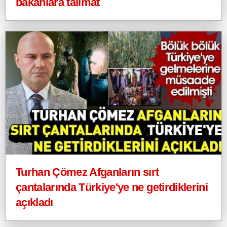
bakanlara talimat
Turhan Çömez Afganların sırt
çantalarında Türkiye'ye ne getirdiklerini
açıkladı