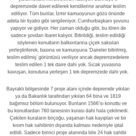
depremzede davet edilerek kendilerine anahtar teslim
ediliyor. Tüm bunlar, İzmir kamuoyunun gözü önünde
adeta bir tiyatro gibi sergileniyor. Cumhurbaşkanı şovunu
yapıyor ve gidiyor. Her zaman olduğu gibi, bu tören de
sadece şovdan ibaret kalıyor. Bitirildiği, teslim edildiği
söylenen konutların balkonlarına çiçek saksıları
yerleştirilerek, basına ve kamuoyuna 'Daireler bitirilmiş,
teslim edilmiş' görüntüsü veriliyor ancak depremzedelere
teslim edilen 1 tek daire dahi yok. Sıcak yuvasına
kavuşan, konutuna yerleşen 1 tek depremzede dahi yok.
Bayraklı bölgesinde 7 proje alanı içinde depremde yıkılan
ya da Bakanlık tarafından yıkılan 64 bina ve 1819
bağımsız bölüm bulunuyor. Bunların 1566’sı konuttu ve
bu konutlardan 760 tanesinin kurası dahi hala çekilmedi.
Çekilen kuraların birçoğu, yaşanan hak kayıpları ve bir
kısım hak sahibinin dışarıda kalması nedeniyle iptal
edildi. Sadece birinci proje alanında bile 24 hak sahibi