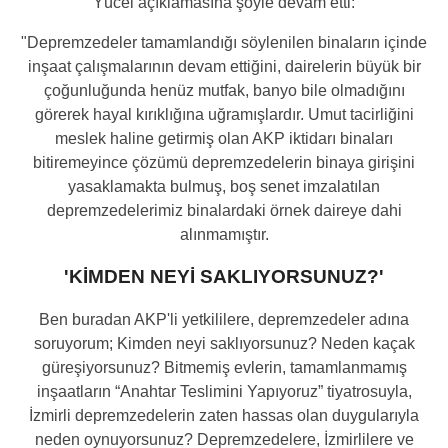
Yücel açıklamasına şöyle devam etti:
"Depremzedeler tamamlandığı söylenilen binaların içinde
inşaat çalışmalarının devam ettiğini, dairelerin büyük bir
çoğunluğunda henüz mutfak, banyo bile olmadığını
görerek hayal kırıklığına uğramışlardır. Umut tacirliğini
meslek haline getirmiş olan AKP iktidarı binaları
bitiremeyince çözümü depremzedelerin binaya girişini
yasaklamakta bulmuş, boş senet imzalatılan
depremzedelerimiz binalardaki örnek daireye dahi
alınmamıştır.
'KİMDEN NEYİ SAKLIYORSUNUZ?'
Ben buradan AKP'li yetkililere, depremzedeler adına
soruyorum; Kimden neyi saklıyorsunuz? Neden kaçak
güreşiyorsunuz? Bitmemiş evlerin, tamamlanmamış
inşaatların “Anahtar Teslimini Yapıyoruz” tiyatrosuyla,
İzmirli depremzedelerin zaten hassas olan duygularıyla
neden oynuyorsunuz? Depremzedelere, İzmirlilere ve