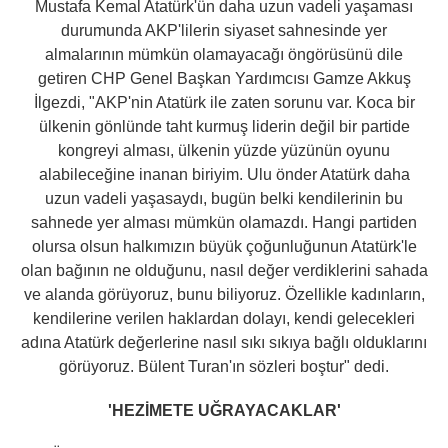
Mustafa Kemal Atatürk'ün daha uzun vadeli yaşaması
durumunda AKP'lilerin siyaset sahnesinde yer
almalarının mümkün olamayacağı öngörüsünü dile
getiren CHP Genel Başkan Yardımcısı Gamze Akkuş
İlgezdi, "AKP'nin Atatürk ile zaten sorunu var. Koca bir
ülkenin gönlünde taht kurmuş liderin değil bir partide
kongreyi alması, ülkenin yüzde yüzünün oyunu
alabileceğine inanan biriyim. Ulu önder Atatürk daha
uzun vadeli yaşasaydı, bugün belki kendilerinin bu
sahnede yer alması mümkün olamazdı. Hangi partiden
olursa olsun halkımızın büyük çoğunluğunun Atatürk'le
olan bağının ne olduğunu, nasıl değer verdiklerini sahada
ve alanda görüyoruz, bunu biliyoruz. Özellikle kadınların,
kendilerine verilen haklardan dolayı, kendi gelecekleri
adına Atatürk değerlerine nasıl sıkı sıkıya bağlı olduklarını
görüyoruz. Bülent Turan'ın sözleri boştur" dedi.
'HEZİMETE UĞRAYACAKLAR'