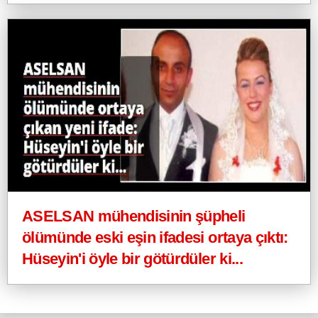
ASELSAN mühendisinin şüpheli
ölümünde eski eşin ifadesi ortaya çıktı:
Hüseyin'i öyle bir götürdüler ki...