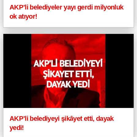
AKP’li belediyeler yayı gerdi milyonluk
ok atıyor!
AKP’li belediyeyi şikâyet etti, dayak
yedi!