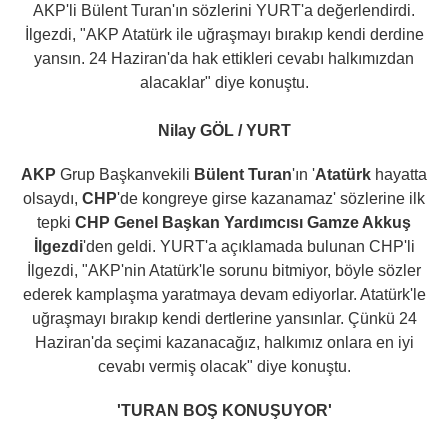
AKP'li Bülent Turan'ın sözlerini YURT'a değerlendirdi.
İlgezdi, "AKP Atatürk ile uğraşmayı bırakıp kendi derdine
yansın. 24 Haziran'da hak ettikleri cevabı halkımızdan
alacaklar" diye konuştu.
Nilay GÖL / YURT
AKP
Grup Başkanvekili
Bülent Turan
'ın '
Atatürk
hayatta
olsaydı,
CHP
'de kongreye girse kazanamaz' sözlerine ilk
tepki
CHP Genel Başkan Yardımcısı Gamze Akkuş
İlgezdi
'den geldi. YURT'a açıklamada bulunan CHP'li
İlgezdi, "AKP'nin Atatürk'le sorunu bitmiyor, böyle sözler
ederek kamplaşma yaratmaya devam ediyorlar. Atatürk'le
uğraşmayı bırakıp kendi dertlerine yansınlar. Çünkü 24
Haziran'da seçimi kazanacağız, halkımız onlara en iyi
cevabı vermiş olacak" diye konuştu.
'TURAN BOŞ KONUŞUYOR'