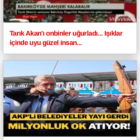
Tarık Akan'ı onbinler uğurladı... Işıklar
içinde uyu güzel insan...