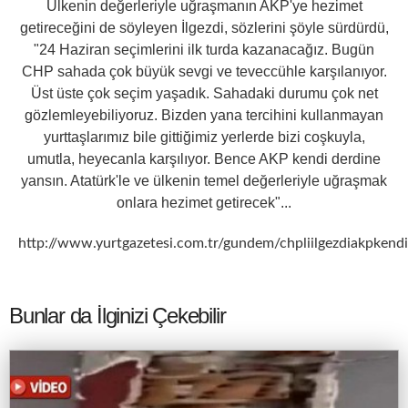
Ülkenin değerleriyle uğraşmanın AKP'ye hezimet
getireceğini de söyleyen İlgezdi, sözlerini şöyle sürdürdü,
"24 Haziran seçimlerini ilk turda kazanacağız. Bugün
CHP sahada çok büyük sevgi ve teveccühle karşılanıyor.
Üst üste çok seçim yaşadık. Sahadaki durumu çok net
gözlemleyebiliyoruz. Bizden yana tercihini kullanmayan
yurttaşlarımız bile gittiğimiz yerlerde bizi coşkuyla,
umutla, heyecanla karşılıyor. Bence AKP kendi derdine
yansın. Atatürk'le ve ülkenin temel değerleriyle uğraşmak
onlara hezimet getirecek"...
http://www.yurtgazetesi.com.tr/gundem/chpliilgezdiakpken
Bunlar da İlginizi Çekebilir