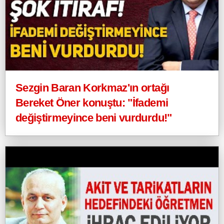
Sezgin Baran Korkmaz'ın ortağı
Bereket Öner konuştu: "İfademi
değiştirmeyince beni vurdurdu!"