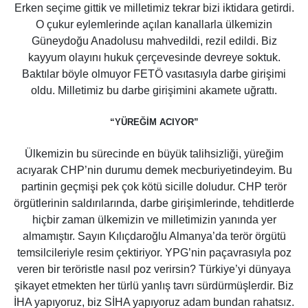
Erken seçime gittik ve milletimiz tekrar bizi iktidara getirdi.
O çukur eylemlerinde açılan kanallarla ülkemizin
Güneydoğu Anadolusu mahvedildi, rezil edildi. Biz
kayyum olayını hukuk çerçevesinde devreye soktuk.
Baktılar böyle olmuyor FETÖ vasıtasıyla darbe girişimi
oldu. Milletimiz bu darbe girişimini akamete uğrattı.
“YÜREĞİM ACIYOR”
Ülkemizin bu sürecinde en büyük talihsizliği, yüreğim
acıyarak CHP’nin durumu demek mecburiyetindeyim. Bu
partinin geçmişi pek çok kötü sicille doludur. CHP terör
örgütlerinin saldırılarında, darbe girişimlerinde, tehditlerde
hiçbir zaman ülkemizin ve milletimizin yanında yer
almamıştır. Sayın Kılıçdaroğlu Almanya’da terör örgütü
temsilcileriyle resim çektiriyor. YPG’nin paçavrasıyla poz
veren bir teröristle nasıl poz verirsin? Türkiye’yi dünyaya
şikayet etmekten her türlü yanlış tavrı sürdürmüşlerdir. Biz
İHA yapıyoruz, biz SİHA yapıyoruz adam bundan rahatsız.