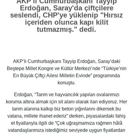
AKP'li Cumhurbaşkanı Tayyip
Erdoğan, Saray'da çiftçilere
seslendi, CHP'ye yüklenip "Hırsız
içeriden olunca kapı kilit
tutmazmış." dedi.
AKP’li Cumhurbaşkanı Tayyip Erdoğan, Saray’daki
Beştepe Millet Kongre ve Kültür Merkezi’nde “Türkiye’nin
En Büyük Çiftçi Ailesi Milletin Evinde” programında
konuştu.
Erdoğan, “Tarım ve hayvancılık yapılan ovalarımızı
koruma altına almak için sit alanı olarak ilan ediyoruz. Her
tarım alanına kalkıp biz beton yığınlarını dikersek bu
vatana, millete ihanet ederiz” derken, piyasalardaki fahiş
et fiyatlarıyla ilgili de “Çok uğraşmamıza rağmen hâlâ
vatandaşlarımıza istediğimiz seviyede uygun fiyatlardan