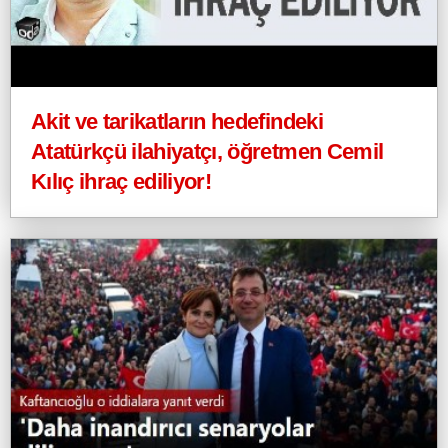
Akit ve tarikatların hedefindeki
Atatürkçü ilahiyatçı, öğretmen Cemil
Kılıç ihraç ediliyor!