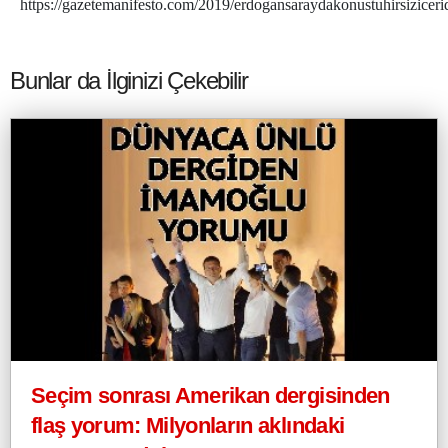
https://gazetemanifesto.com/2019/erdogansaraydakonustuhirsizicer
Bunlar da İlginizi Çekebilir
Seçim sonrası Amerikan dergisinden
flaş yorum: Milyonların aklındaki