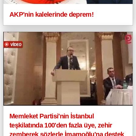
AKP'nin kalelerinde deprem!
Memleket Partisi'nin İstanbul
teşkilatında 100'den fazla üye, zehir
zemberek sözlerle İmamoğlu'na destek