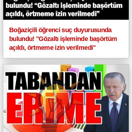
Boğaziçili öğrenci suç duyurusunda
bulundu! "Gözaltı işleminde başörtüm
açıldı, örtmeme izin verilmedi"