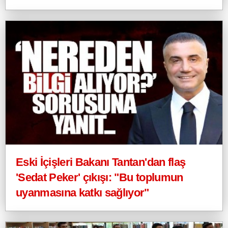
Eski İçişleri Bakanı Tantan'dan flaş
'Sedat Peker' çıkışı: "Bu toplumun
uyanmasına katkı sağlıyor"