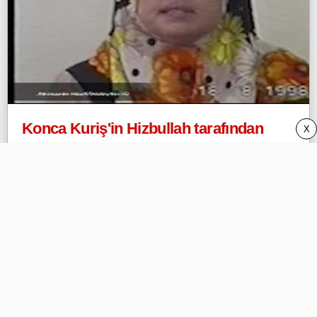
Konca Kuriş'in Hizbullah tarafından
X
baskı altında alınan sorgu görüntüleri
ortaya çıktı
Webeyo
Privacy Policy (Gizlilik) ve DMCA
İletişim/Contact