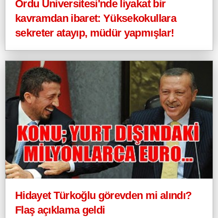
Ordu Üniversitesi'nde liyakat bir
kavramdan ibaret: Yüksekokullara
sekreter atayıp, müdür yapmışlar!
Hidayet Türkoğlu görevden mi alındı?
Flaş açıklama geldi