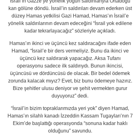
İsrail’in Gazze’ye yönelik yoğun saldırılarıyla Ortadoğu
kan gölüne döndü. İsrail’in saldırıları devam ederken üst
düzey Hamas yetkilisi Gazi Hamad, Hamas’ın İsrail’e
yönelik saldırılarının devam edeceğini “İsrail yok edilene
kadar tekrarlayacağız” sözleriyle açıkladı.
Hamas’ın ikinci ve üçüncü kez saldıracağını ifade eden
Hamad, “İsrail’e bir ders vermeliyiz. Bunu da ikinci ve
üçüncü kez saldırarak yapacağız. Aksa Tufanı
operasyonu sadece ilk saldırıydı. Bunun ikincisi,
üçüncüsü ve dördüncüsü de olacak. Bir bedel ödemek
zorunda kalacak mıyız? Evet, biz bunu ödemeye hazırız.
Bize şehitler ulusu deniyor ve şehit vermekten gurur
duyuyoruz” dedi.
“İsrail’in bizim topraklarımızda yeri yok” diyen Hamad,
Hamas’ın silahlı kanadı İzzeddin Kassam Tugayları’nın 7
Ekim’de başlattığı operasyonda “sonuna kadar haklı
olduğunu” savundu.