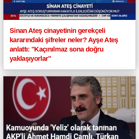
Sinan Ateş cinayetinin gerekçeli
kararındaki şifreler neler? Ayşe Ateş
anlattı: "Kaçınılmaz sona doğru
yaklaşıyorlar"