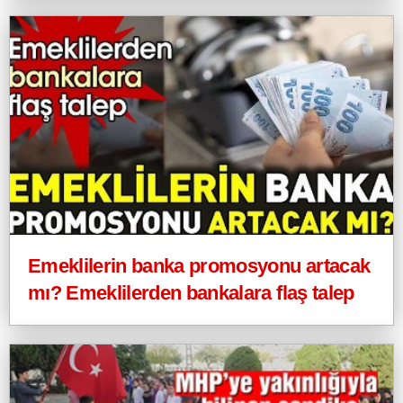
Emeklilerin banka promosyonu artacak
mı? Emeklilerden bankalara flaş talep