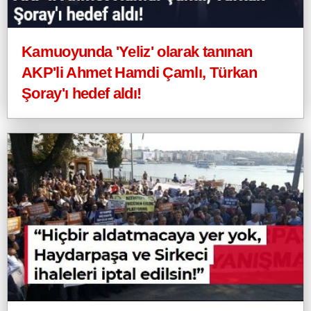
Kamuoyunda 'Yeliz' olarak tanınan
AKP'li Ahmet Hamdi Çamlı, Türkan
Şoray'ı hedef aldı!