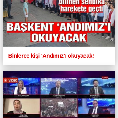
Binlerce kişi ‘Andımız’ı okuyacak!