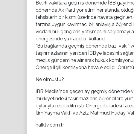
Belirli vakıflara geçmiş dönemde İBB gayrimen
dönemde Ak Parti yönetimi her alanda olduğu g
tahsislerin bir kısmı üzerinde hayata geçirilen 
tarzına uygun kayırmacı bir anlayışla öğrenci 
vicdani hür gençlerin yetişmesini sağlamayı
önergesinde şu ifadeleri kullandı:
“
Bu bağlamda geçmiş dönemde bazı vakıf ve d
taşınmazlarının yeniden İBB’ye iadesini sağl
meclis gündemine alınarak hukuk komisyonunu 
Önerge ilgili komisyona havale edildi. Önümüz
Ne olmuştu?
İBB Meclisi’nde geçen ay geçmiş dönemde vakı
mülkiyetindeki taşınmazların öğrencilere yurt
oylarıyla reddedilmişti. Önerge ile iadesi t
İlim Yayma Vakfı ve Aziz Mahmud Hüdayı Vak
halktv.com.tr