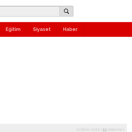
Eğitim
Siyaset
Haber
11 Ekim 2022 (
53
izlenme
)