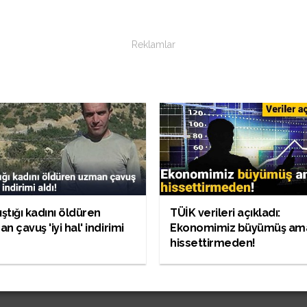
Reklamlar
ıştığı kadını öldüren
TÜİK verileri açıkladı:
n çavuş 'iyi hal' indirimi
Ekonomimiz büyümüş am
hissettirmeden!