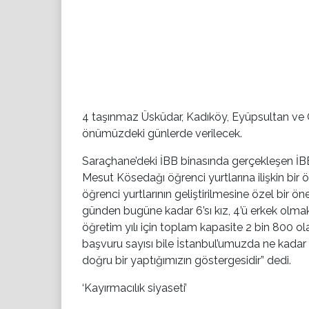
4 taşınmaz Üsküdar,
Kadıköy,
Eyüpsultan v
e 
önümüzdeki günlerde verilecek.
Saraçhane’deki İBB binasında gerçekleşen
İB
Mesut Kösedağı
öğrenci yurtlarına ilişkin bi
öğrenci yurtlarının geliştirilmesine özel bir ö
günden bugüne kadar 6’sı kız, 4’ü erkek olma
öğretim yılı için toplam kapasite 2 bin 800 o
başvuru sayısı bile İstanbul’umuzda ne kadar b
doğru bir yaptığımızın göstergesidir” dedi.
‘Kayırmacılık siyaseti’