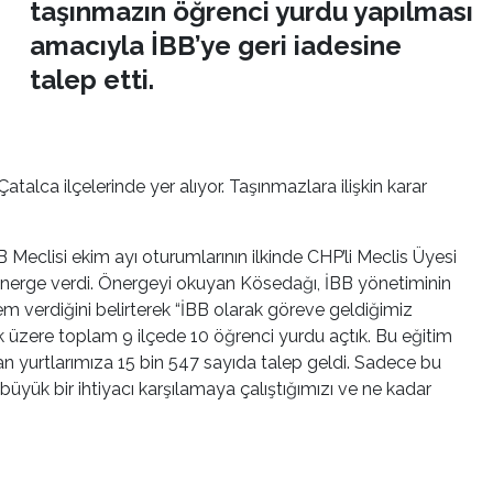
taşınmazın öğrenci yurdu yapılması
amacıyla İBB’ye geri iadesine
talep etti.
Çatalca i
lçelerinde yer alıyor. Taşınmazlara ilişkin karar
B Meclisi
ekim ayı oturumlarının ilkinde
CHP’li Meclis Üyesi
r önerge verdi. Önergeyi okuyan Kösedağı, İBB yönetiminin
nem verdiğini belirterek “İBB olarak göreve geldiğimiz
k üzere toplam 9 ilçede 10 öğrenci yurdu açtık. Bu eğitim
lan yurtlarımıza 15 bin 547 sayıda talep geldi. Sadece bu
üyük bir ihtiyacı karşılamaya çalıştığımızı ve ne kadar