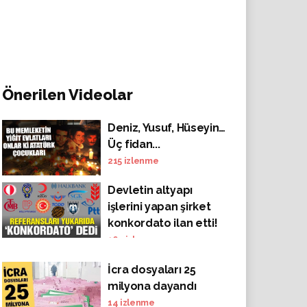
Önerilen Videolar
Deniz, Yusuf, Hüseyin…
Üç fidan...
215
izlenme
Devletin altyapı
işlerini yapan şirket
konkordato ilan etti!
164
izlenme
İcra dosyaları 25
milyona dayandı
14
izlenme