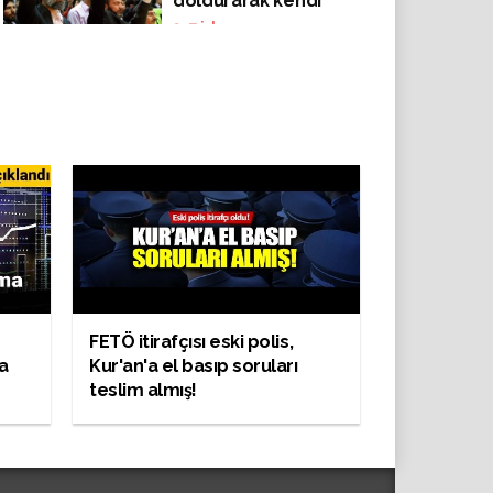
doldurarak kendi
içlerinde
347
izlenme
evleniyormuş...
FETÖ itirafçısı eski polis,
a
Kur'an'a el basıp soruları
teslim almış!