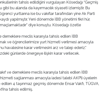
kullerinin tahsis edildiğini vurgulayan Kösedağı “
Geçmiş
ibi bu alanda da kayırmacılık siyaseti izlemiştir. Bu
öğrenci yurtlarına ise bu vakıflar tarafından yine Ak Parti
kaydı yapılmıştır. Yeni dönemde İBB yönetimi fikri hür,
 amaçlamaktadı
r” diye konuştu. Kösedağı özetle
erneklere meclis kararıyla tahsis edilen İBB
amak ve öğrencilerimize yurt hizmeti verilmesi amacıyla
havalesine karar verilmesini arz ve talep ederiz.
”
deki günlerde önergeye ilişkin karar verilecek.
f ve derneklere meclis kararıyla tahsis edilen İBB
 hizmeti sağlanması amacıyla iadesi talebi AKP’li üyelerin
alep edilen 4 taşınmaz geçmiş dönemde
Ensar Vakfı, TÜGVA,
fı
’na tahsis edilmiş.