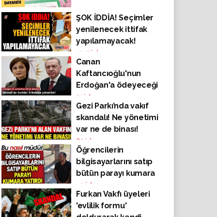
ŞOK İDDİA! Seçimler
yenilenecek ittifak
yapılamayacak!
1147
izlenme
Canan
Kaftancıoğlu'nun
Erdoğan'a ödeyeceği
tazminat 5 katına
51
izlenme
Gezi Parkı’nda vakıf
çıkarıldı!
skandalı! Ne yönetimi
var ne de binası!
80
izlenme
Öğrencilerin
bilgisayarlarını satıp
bütün parayı kumara
yatırdı! Bu nasıl
42
izlenme
Furkan Vakfı üyeleri
müdür?
'evlilik formu'