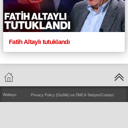
Fatih Altaylı tutuklandı
Webeyo
Privacy Policy (Gizlilik) ve DMCA
İletişim/Contact