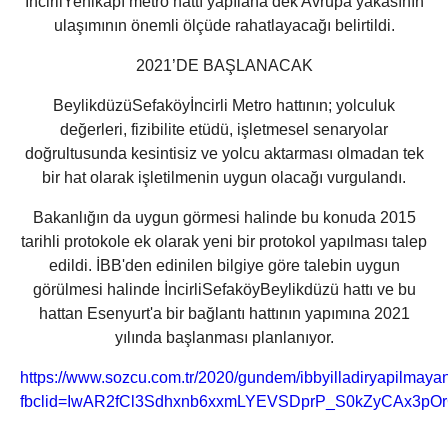
İncirliYenikapı metro hattı yapılana dek Avrupa yakasının
ulaşımının önemli ölçüde rahatlayacağı belirtildi.
2021’DE BAŞLANACAK
BeylikdüzüSefaköyİncirli Metro hattının; yolculuk
değerleri, fizibilite etüdü, işletmesel senaryolar
doğrultusunda kesintisiz ve yolcu aktarması olmadan tek
bir hat olarak işletilmenin uygun olacağı vurgulandı.
Bakanlığın da uygun görmesi halinde bu konuda 2015
tarihli protokole ek olarak yeni bir protokol yapılması talep
edildi. İBB'den edinilen bilgiye göre talebin uygun
görülmesi halinde İncirliSefaköyBeylikdüzü hattı ve bu
hattan Esenyurt'a bir bağlantı hattının yapımına 2021
yılında başlanması planlanıyor.
https://www.sozcu.com.tr/2020/gundem/ibbyilladiryapilmay
fbclid=IwAR2fCl3Sdhxnb6xxmLYEVSDprP_S0kZyCAx3p