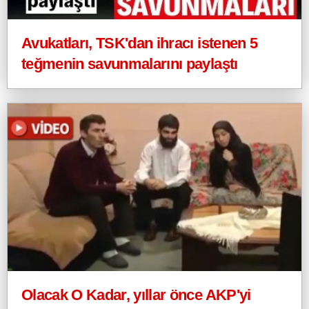
Avukatları, TSK'dan ihracı istenen 5
teğmenin savunmalarını paylaştı
Olacak O Kadar, yıllar önce AKP'yi