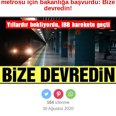
metrosu için bakanlığa başvurdu: Bize
devredin!
164
izlenme
30 Ağustos 2020