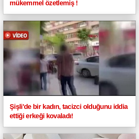
mükemmel özetlemiş !
Şişli'de bir kadın, tacizci olduğunu iddia
ettiği erkeği kovaladı!