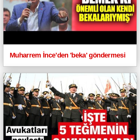
Muharrem İnce’den 'beka' göndermesi