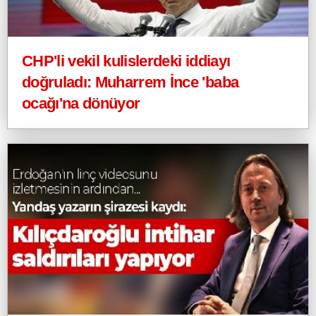
CHP'li vekil kulislerdeki iddiayı
doğruladı: Muharrem İnce 'baba
ocağı'na dönüyor