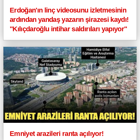
Erdoğan'ın linç videosunu izletmesinin
ardından yandaş yazarın şirazesi kaydı!
"Kılıçdaroğlu intihar saldırıları yapıyor"
Emniyet arazileri ranta açılıyor!