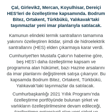
Çal, Girlevik2, Mercan, Koyulhisar, Dereiçi
HES’leri de özelleştirme kapsamında. Bodrum
Bitez, Ortakent, Türkbükü, Yalıkavak’taki
taşınmazlar yeni imar planlarıyla satılacak.
Kamunun elindeki termik santralların tamamına
yakınını özelleştiren
iktidar
, şimdi de hidroelektrik
santrallarını (HES) elden çıkarmaya karar verdi.
Cumhuriyet'ten Mustafa Çakır'ın haberine göre,
beş HES’i daha
özelleştirme
kapsam ve
programına alan hükümet, bazı Hazine arsalarını
da imar planlarını değiştirerek satışa çıkarıyor. Bu
kapsamda Bodrum Bitez, Ortakent, Türkbükü,
Yalıkavak’taki taşınmazlar da satılacak.
Cumhurb
aşk
anlığı 2021 Yıllık Programı’nda
özelleştirme portföyünde bulunan şirket ve
varlıkların özelleştirilmesine devam edileceği,
özelleştirme potansiyeli olan yeni şirket ve