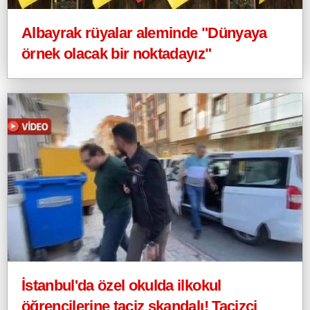
Albayrak rüyalar aleminde "Dünyaya
örnek olacak bir noktadayız"
İstanbul'da özel okulda ilkokul
öğrencilerine taciz skandalı! Tacizci