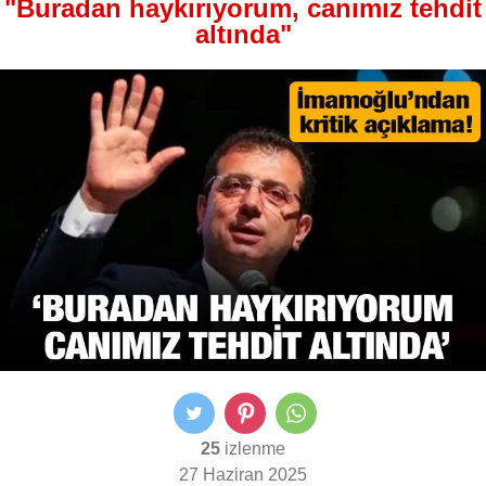
"Buradan haykırıyorum, canımız tehdit
altında"
25
izlenme
27 Haziran 2025