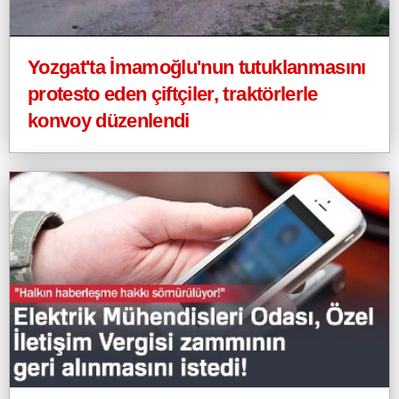
Yozgat'ta İmamoğlu'nun tutuklanmasını
protesto eden çiftçiler, traktörlerle
konvoy düzenlendi