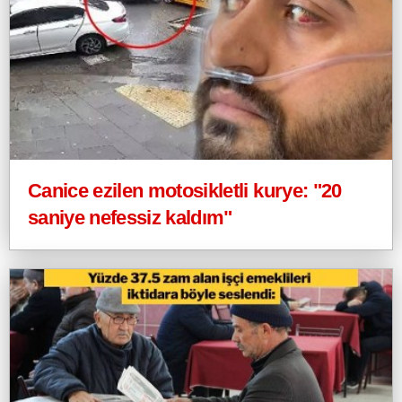
Canice ezilen motosikletli kurye: "20
saniye nefessiz kaldım"