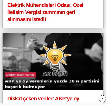
Elektrik Mühendisleri Odası, Özel
İletişim Vergisi zammının geri
alınmasını istedi!
Dikkat çeken veriler: AKP’ye oy
X
verenlerin yüzde 36’sı partisini başarılı