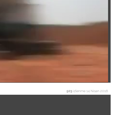
503
izlenme
14 Nisan 2016