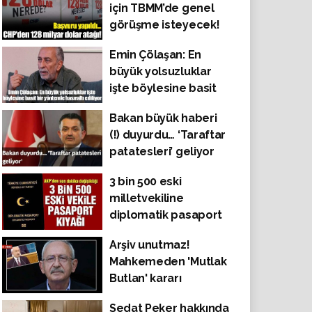
için TBMM’de genel
görüşme isteyecek!
Emin Çölaşan: En
büyük yolsuzluklar
işte böylesine basit
bir yöntemle hasıraltı
Bakan büyük haberi
ediliyor
(!) duyurdu… ‘Taraftar
patatesleri’ geliyor
3 bin 500 eski
milletvekiline
diplomatik pasaport
kıyağı!
Arşiv unutmaz!
Mahkemeden 'Mutlak
Butlan' kararı
beklentisi içinde olan
Sedat Peker hakkında
Kemal Kılıçdaroğlu 4