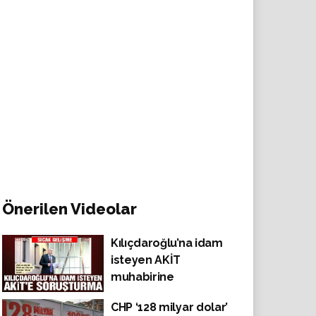
Önerilen Videolar
Kılıçdaroğlu’na idam
isteyen AKİT
muhabirine
soruşturma!
CHP ‘128 milyar dolar’