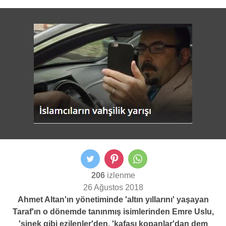
206
izlenme
26 Ağustos 2018
Ahmet Altan'ın yönetiminde 'altın yıllarını' yaşayan
Taraf'ın o dönemde tanınmış isimlerinden Emre Uslu,
'sinek gibi ezilenler'den, 'kafası kopanlar'dan dem