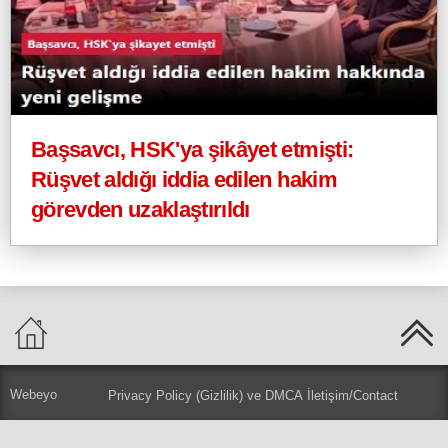
Başsavcı, HSK'ya şikâyet etmişti:
Rüşvet aldığı iddia edilen hakim
görevden uzaklaştırıldı
Webeyo
Privacy Policy (Gizlilik) ve DMCA
İletişim/Contact