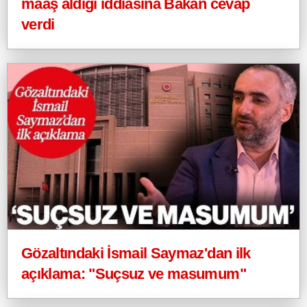
maaş aldığı iddiasına Bakan cevap
verdi
Gözaltındaki İsmail Saymaz'dan ilk
açıklama: "Suçsuz ve masumum"