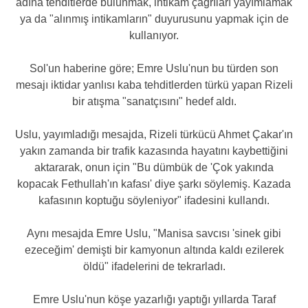
adına tehditlerde bulunmak, intikam çağrıları yayımlamak
ya da "alınmış intikamların" duyurusunu yapmak için de
kullanıyor.
Sol'un haberine göre; Emre Uslu'nun bu türden son
mesajı iktidar yanlısı kaba tehditlerden türkü yapan Rizeli
bir atışma "sanatçısını" hedef aldı.
Uslu, yayımladığı mesajda, Rizeli türkücü Ahmet Çakar'ın
yakın zamanda bir trafik kazasında hayatını kaybettiğini
aktararak, onun için "Bu dümbük de 'Çok yakında
kopacak Fethullah'ın kafası' diye şarkı söylemiş. Kazada
kafasının koptuğu söyleniyor" ifadesini kullandı.
Aynı mesajda Emre Uslu, "Manisa savcısı 'sinek gibi
ezeceğim' demişti bir kamyonun altında kaldı ezilerek
öldü" ifadelerini de tekrarladı.
Emre Uslu'nun köşe yazarlığı yaptığı yıllarda Taraf