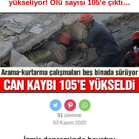
yükseliyor! Ölü sayısı 105’e çıktı…
51
izlenme
03 Kasım 2020