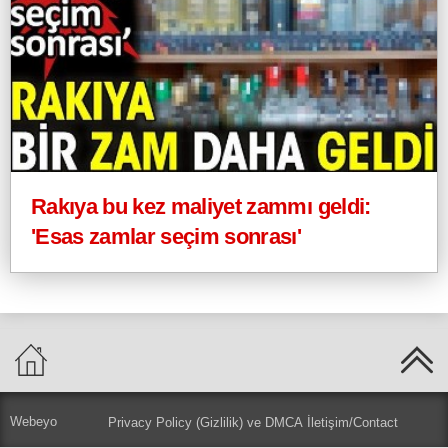
Rakıya bu kez maliyet zammı geldi:
'Esas zamlar seçim sonrası'
Webeyo
Privacy Policy (Gizlilik) ve DMCA
İletişim/Contact