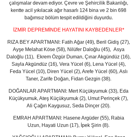
çalışmalar devam ediyor. Çevre ve Şehircilik Bakanlığı,
kentte acil yıkılacak ağır hasarlı 124 bina ve 2 bin 698
bağımsız bölüm tespit edildiğini duyurdu.
İZMİR DEPREMİNDE HAYATINI KAYBEDENLER*
RIZA BEY APARTMANI:
Fatih Ağar (49), Beril Gidiş (27),
Ayşe Melahat Köse (58), Nilüfer Daloğlu (45), Asya
Daloğlu (11), Ekrem Özgür Duman, Çınar Akgündüz (16),
Sayla Akgündüz (16), Vera Yücel (6), Lena Yücel (4),
Feda Yücel (10), Diren Yücel (2), Arefe Yücel (60), Aslı
Taner, Zarife Doğan, Fidan Gezgin (38).
DOĞANLAR APARTMANI:
Mert Küçükyumuk (33), Eda
Küçükyumuk, Ateş Küçükyumuk (2), Umut Perinçek (7),
Ali Çağın Kaygusuz, Seda Dinçer (20).
EMRAH APARTMANI:
Hasene Argüder (55), Rabia
Uzun, Hayati Uzun (17), İpek Şirin (8).