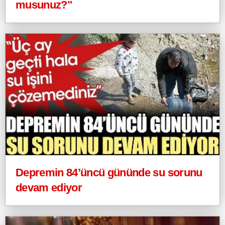
musunuz?"
Depremin 84’üncü gününde su sorunu
devam ediyor