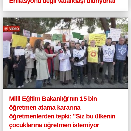
Enflasyonu değil vatandaşı bitiriyorlar
Milli Eğitim Bakanlığı'nın 15 bin
öğretmen atama kararına
öğretmenlerden tepki: "Siz bu ülkenin
çocuklarına öğretmen istemiyor