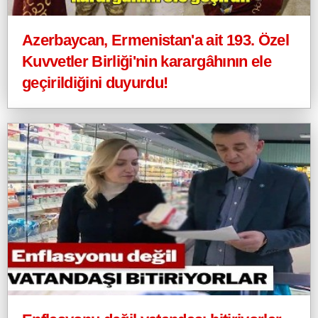
Azerbaycan, Ermenistan'a ait 193. Özel
Kuvvetler Birliği'nin karargâhının ele
geçirildiğini duyurdu!