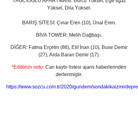
YAĞCIOĞLU APARTMANI:
Burcu Yüksel, Ege Ilgaz
Yüksel, Dila Yüksel.
BARIŞ SİTESİ:
Çınar Eren (10), Ünal Eren.
BİVA TOWER:
Melih Dağbaşı.
DİĞER:
Fatma Erçetin (86), Elif İnan (10), Buse Demir
(27), Arda Baran Demir (17).
*Editörün notu:
Can kaybı listesi ajans haberlerinden
derlenmiştir.
https://www.sozcu.com.tr/2020/gundem/sondakikaizmirdepre