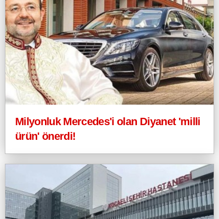
Milyonluk Mercedes'i olan Diyanet 'milli
ürün' önerdi!