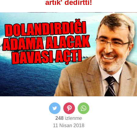
artık' dedirtti!
248
izlenme
11 Nisan 2018