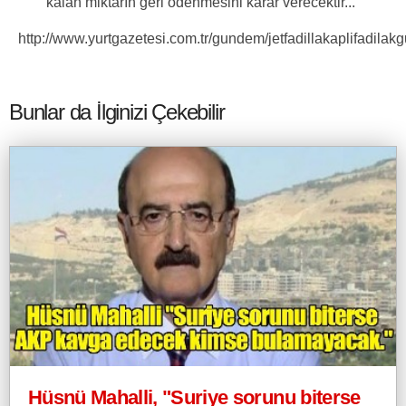
kalan miktarın geri ödenmesini karar verecektir...”
http://www.yurtgazetesi.com.tr/gundem/jetfadillakaplifadilak
Bunlar da İlginizi Çekebilir
Hüsnü Mahalli, "Suriye sorunu biterse