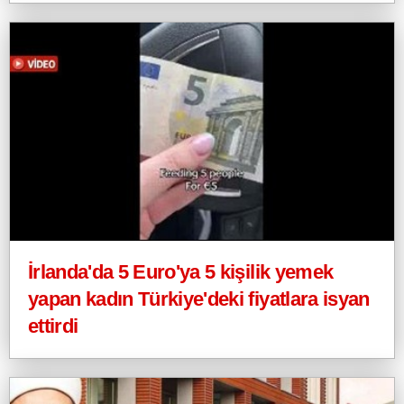
İrlanda'da 5 Euro'ya 5 kişilik yemek
yapan kadın Türkiye'deki fiyatlara isyan
ettirdi