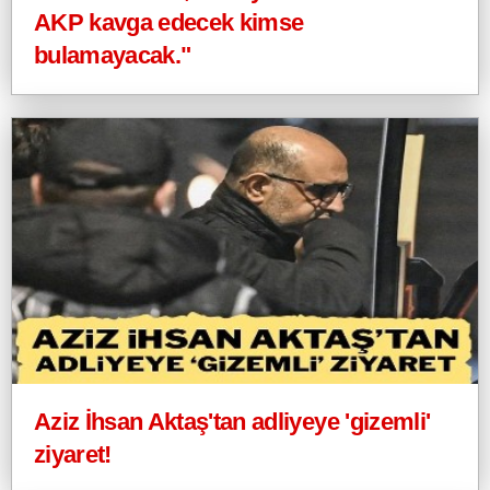
AKP kavga edecek kimse
bulamayacak."
Aziz İhsan Aktaş'tan adliyeye 'gizemli'
ziyaret!