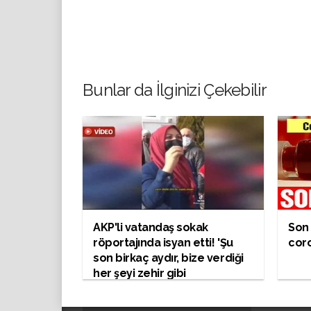
Bunlar da İlginizi Çekebilir
AKP'li vatandaş sokak
Son 
röportajında isyan etti! 'Şu
coro
son birkaç aydır, bize verdiği
her şeyi zehir gibi
burnumuzdan geri getirdi.
Açız açıkçası. Tok açın