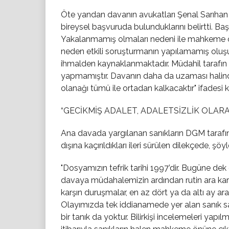
Öte yandan davanın avukatları Şenal Sarıha
bireysel başvuruda bulunduklarını belirtti. Ba
Yakalanmamış olmaları nedeni ile mahkeme ön
neden etkili soruşturmanın yapılamamış olu
ihmalden kaynaklanmaktadır. Müdahil tarafın ısr
yapmamıştır. Davanın daha da uzaması halin
olanağı tümü ile ortadan kalkacaktır"
ifadesi k
“GECİKMİŞ ADALET, ADALETSİZLİK OLAR
Ana davada yargılanan sanıkların DGM tarafın
dışına kaçırıldıkları ileri sürülen dilekçede, şöyl
"Dosyamızın tefrik tarihi 1997’dir. Bugüne de
davaya müdahalemizin ardından rutin ara kar
karşın duruşmalar, en az dört ya da altı ay aral
Olayımızda tek iddianamede yer alan sanık sayı
bir tanık da yoktur. Bilirkişi incelemeleri yapıl