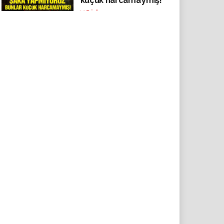
‘küçük harcama’ymış!
196
izlenme