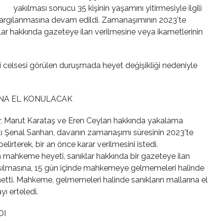
yakılması sonucu 35 kişinin yaşamını yitirmesiyle ilgili
n yargılanmasına devam edildi. Zamanaşımının 2023'te
ar hakkında gazeteye ilan verilmesine veya ikametlerinin
i celsesi görülen duruşmada heyet değişikliği nedeniyle
INA EL KONULACAK
ur, Marut Karataş ve Eren Ceylan hakkında yakalama
katı Şenal Sarıhan, davanın zamanaşımı süresinin 2023'te
elirterek, bir an önce karar verilmesini istedi.
 mahkeme heyeti, sanıklar hakkında bir gazeteye ilan
 asılmasına, 15 gün içinde mahkemeye gelmemeleri halinde
etti.
Mahkeme, gelmemeleri halinde sanıkların mallarına el
ı erteledi.
DI