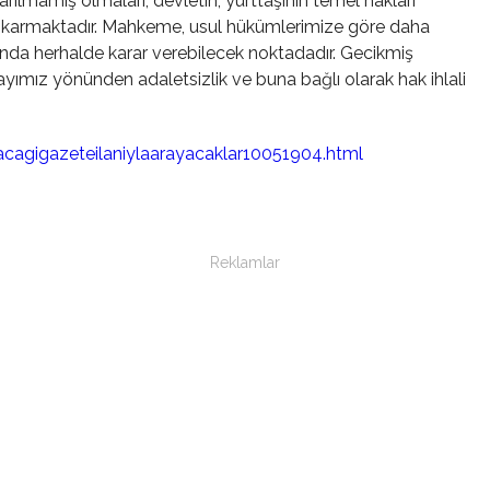
rılmamış olmaları, devletin, yurttaşının temel hakları
çıkarmaktadır. Mahkeme, usul hükümlerimize göre daha
ında herhalde karar verebilecek noktadadır. Gecikmiş
layımız yönünden adaletsizlik ve buna bağlı olarak hak ihlali
acagigazeteilaniylaarayacaklar10051904.html
Reklamlar