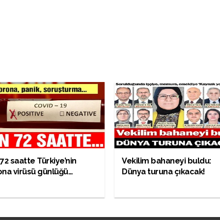
72 saatte Türkiye’nin
Vekilim bahaneyi buldu:
na virüsü günlüğü…
Dünya turuna çıkacak!