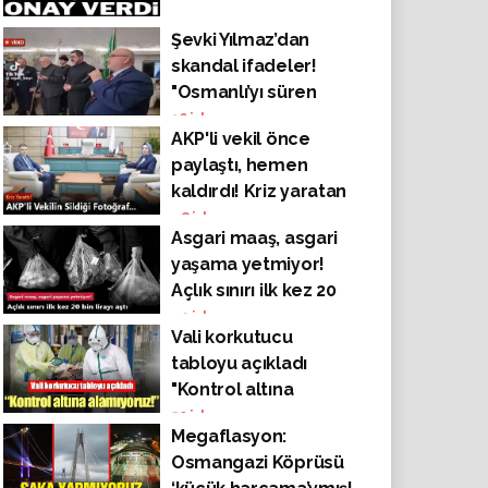
Şevki Yılmaz’dan
skandal ifadeler!
"Osmanlı’yı süren
soysuzları
36
izlenme
AKP'li vekil önce
lanetliyorum"
paylaştı, hemen
kaldırdı! Kriz yaratan
fotoğraf
48
izlenme
Asgari maaş, asgari
yaşama yetmiyor!
Açlık sınırı ilk kez 20
bin lirayı aştı
42
izlenme
Vali korkutucu
tabloyu açıkladı
"Kontrol altına
alamıyoruz!"
50
izlenme
Megaflasyon:
Osmangazi Köprüsü