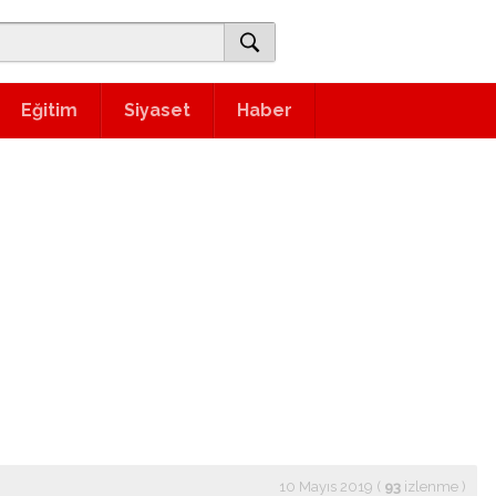
Eğitim
Siyaset
Haber
10 Mayıs 2019 (
93
izlenme
)