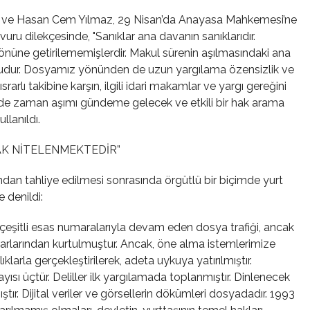
n ve Hasan Cem Yılmaz, 29 Nisan’da Anayasa Mahkemesi’ne
şvuru dilekçesinde,
"Sanıklar ana davanın sanıklarıdır.
üne getirilememişlerdir. Makul sürenin aşılmasındaki ana
şudur. Dosyamız yönünden de uzun yargılama özensizlik ve
arlı takibine karşın, ilgili idari makamlar ve yargı gereğini
de zaman aşımı gündeme gelecek ve etkili bir hak arama
ullanıldı.
AK NİTELENMEKTEDİR”
dan tahliye edilmesi sonrasında örgütlü bir biçimde yurt
e denildi:
k çeşitli esas numaralarıyla devam eden dosya trafiği, ancak
arlarından kurtulmuştur. Ancak, öne alma istemlerimize
ıklarla gerçekleştirilerek, adeta uykuya yatırılmıştır.
sı üçtür. Deliller ilk yargılamada toplanmıştır. Dinlenecek
mıştır. Dijital veriler ve görsellerin dökümleri dosyadadır. 1993