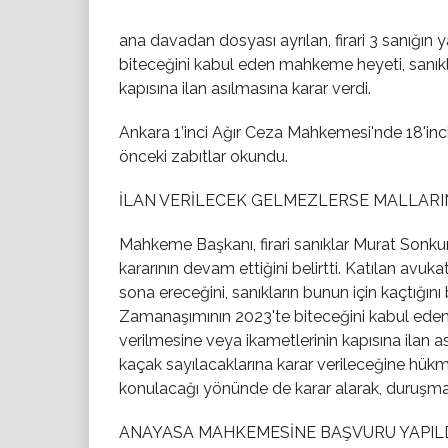
ana davadan dosyası ayrılan, firari 3 sanığı
biteceğini kabul eden mahkeme heyeti, sanıkl
kapısına ilan asılmasına karar verdi.
Ankara 1’inci Ağır Ceza Mahkemesi'nde 18'inc
önceki zabıtlar okundu.
İLAN VERİLECEK GELMEZLERSE MALLAR
Mahkeme Başkanı, firari sanıklar Murat Sonk
kararının devam ettiğini belirtti. Katılan avu
sona ereceğini, sanıkların bunun için kaçtığını b
Zamanaşımının 2023'te biteceğini kabul eden
verilmesine veya ikametlerinin kapısına ilan
kaçak sayılacaklarına karar verileceğine hükm
konulacağı yönünde de karar alarak, duruşmay
ANAYASA MAHKEMESİNE BAŞVURU YAPIL