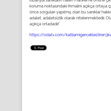
itibarıyla sanıkların halen mahkeme önüne çıka
koruma noktasındaki ihmalini açıkça ortaya 
önce sorguları yapılmış olan bu sanıklar hakk
adalet, adaletsizlik olarak nitelenmektedir. O
açıkça ortadadır."
https://odatv.com/katliamigerceklestiren3k