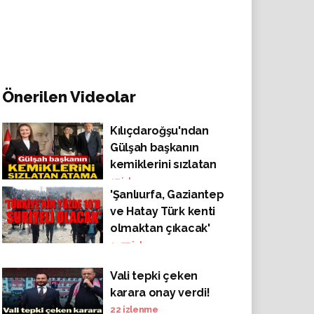
Önerilen Videolar
Kılıçdaroğşu'ndan
Gülşah başkanın
kemiklerini sızlatan
atama
17
izlenme
'Şanlıurfa, Gaziantep
ve Hatay Türk kenti
olmaktan çıkacak'
1457
izlenme
Vali tepki çeken
karara onay verdi!
22
izlenme