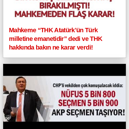
Mahkeme “THK Atatürk’ün Türk
milletine emanetidir” dedi ve THK
hakkında bakın ne karar verdi!