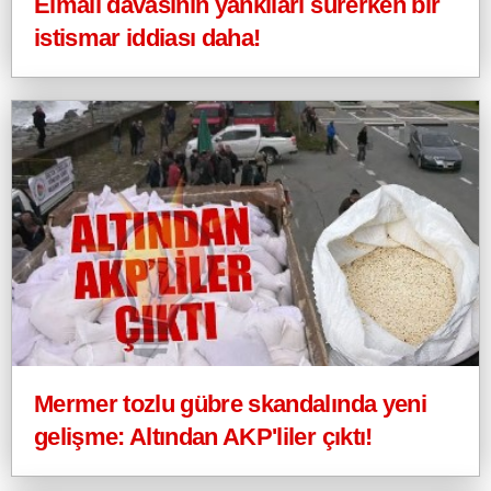
Elmalı davasının yankıları sürerken bir
istismar iddiası daha!
Mermer tozlu gübre skandalında yeni
gelişme: Altından AKP'liler çıktı!