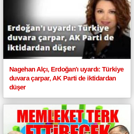
Nagehan Alçı, Erdoğan'ı uyardı: Türkiye
duvara çarpar, AK Parti de iktidardan
düşer