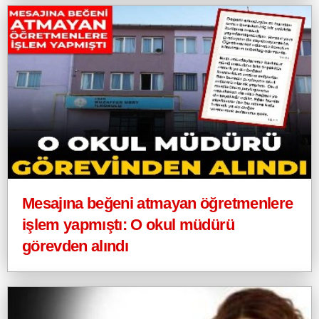
Mesajına beğeni atmayan öğretmenlere
işlem yapmıştı: O okul müdürü
görevden alındı