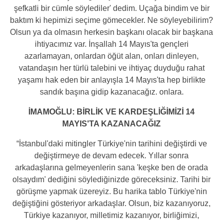
şefkatli bir cümle söylediler' dedim. Uçağa bindim ve bir
baktım ki hepimizi seçime gömecekler. Ne söyleyebilirim?
Olsun ya da olmasın herkesin başkanı olacak bir başkana
ihtiyacımız var. İnşallah 14 Mayıs'ta gençleri
azarlamayan, onlardan öğüt alan, onları dinleyen,
vatandaşın her türlü talebini ve ihtiyaç duyduğu rahat
yaşamı hak eden bir anlayışla 14 Mayıs'ta hep birlikte
sandık başına gidip kazanacağız. onlara.
İMAMOĞLU: BİRLİK VE KARDEŞLİĞİMİZİ 14
MAYIS'TA KAZANACAĞIZ
“İstanbul'daki mitingler Türkiye'nin tarihini değiştirdi ve
değiştirmeye de devam edecek. Yıllar sonra
arkadaşlarına gelmeyenlerin sana 'keşke ben de orada
olsaydım' dediğini söylediğinizde göreceksiniz. Tarihi bir
görüşme yapmak üzereyiz. Bu harika tablo Türkiye'nin
değiştiğini gösteriyor arkadaşlar. Olsun, biz kazanıyoruz,
Türkiye kazanıyor, milletimiz kazanıyor, birliğimizi,