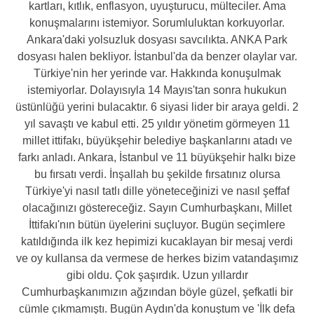
kartları, kıtlık, enflasyon, uyuşturucu, mülteciler. Ama
konuşmalarını istemiyor. Sorumluluktan korkuyorlar.
Ankara'daki yolsuzluk dosyası savcılıkta. ANKA Park
dosyası halen bekliyor. İstanbul'da da benzer olaylar var.
Türkiye'nin her yerinde var. Hakkında konuşulmak
istemiyorlar. Dolayısıyla 14 Mayıs'tan sonra hukukun
üstünlüğü yerini bulacaktır. 6 siyasi lider bir araya geldi. 2
yıl savaştı ve kabul etti. 25 yıldır yönetim görmeyen 11
millet ittifakı, büyükşehir belediye başkanlarını atadı ve
farkı anladı. Ankara, İstanbul ve 11 büyükşehir halkı bize
bu fırsatı verdi. İnşallah bu şekilde fırsatınız olursa
Türkiye'yi nasıl tatlı dille yöneteceğinizi ve nasıl şeffaf
olacağınızı göstereceğiz. Sayın Cumhurbaşkanı, Millet
İttifakı'nın bütün üyelerini suçluyor. Bugün seçimlere
katıldığında ilk kez hepimizi kucaklayan bir mesaj verdi
ve oy kullansa da vermese de herkes bizim vatandaşımız
gibi oldu. Çok şaşırdık. Uzun yıllardır
Cumhurbaşkanımızın ağzından böyle güzel, şefkatli bir
cümle çıkmamıştı. Bugün Aydın'da konuştum ve 'İlk defa