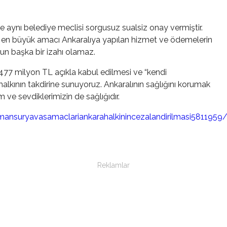
 aynı belediye meclisi sorgusuz sualsiz onay vermiştir.
in en büyük amacı Ankaralıya yapılan hizmet ve ödemelerin
nun başka bir izahı olamaz.
 477 milyon TL açıkla kabul edilmesi ve “kendi
halkının takdirine sunuyoruz. Ankaralının sağlığını korumak
 ve sevdiklerimizin de sağlığıdır.
nsuryavasamaclariankarahalkinincezalandirilmasi5811959
Reklamlar