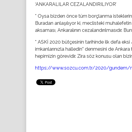
‘ANKARALILAR CEZALANDIRILIYOR’
* Oysa bizden önce tüm borçlanma isteklerine
Buradan anlaşılıyor ki, meclisteki muhalefet
aksaması, Ankaralının cezalandırılmasıdır. Bu
* ASKİ 2020 bütçesinin tarihinde ilk defa eksi
imkanlarınızla halledin” denmesini de Ankara 
hepimizin görevidir. Zira söz konusu olan bizim
https://www.sozcu.com.tr/2020/gundem/ma