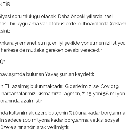
KTİR
Siyasi sorumluluğu olacak. Daha önceki yıllarda nasıl
di nasıl bir uygulama var, otobüslerde, billboardlarda (reklam
siniz.
 Ankara'yı emanet etmiş, en iyi şekilde yönetmemizi istiyor.
erkese de mutlaka gereken cevabı verecektir.
Ü”
paylaşımda bulunan Yavaş şunları kaydetti:
on TL azalmış bulunmaktadır. Giderlerimiz ise, Covid19
n harcamalarımızı kısmamıza rağmen, % 15 yani 58 milyon
oranında azalmıştır.
ğunda kullanılmak üzere bütçenin %10’una kadar borçlanma
çin sadece 100 milyona kadar borçlanma yetkisi sosyal
ere sınırlandırılarak verilmiştir.