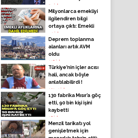
ederdik"
54
izlenme
yaşanmaz"
Milyonlarca emekliyi
ilgilendiren bilgi
ortaya çıktı: Emekli
aylıklarına dahil
42
izlenme
Deprem toplanma
edilmedi
alanları artık AVM
oldu
116
izlenme
Türkiye'nin içler acısı
hali, ancak böyle
anlatılabilirdi !
10341
izlenme
130 fabrika Mısır’a göç
etti, 90 bin kişi işini
kaybetti
36
izlenme
Menzil tarikatı yol
genişletmek için