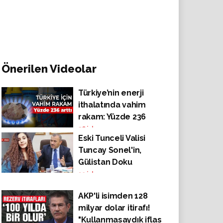
Önerilen Videolar
Türkiye’nin enerji
ithalatında vahim
rakam: Yüzde 236
arttı!
56
izlenme
Eski Tunceli Valisi
Tuncay Sonel'in,
Gülistan Doku
kaybolmadan günler
32
izlenme
önceki konuşması
AKP'li isimden 128
ortaya çıktı: "İnşallah
milyar dolar itirafı!
Tunceli'de insanlık
"Kullanmasaydık iflas
dışı olaylar