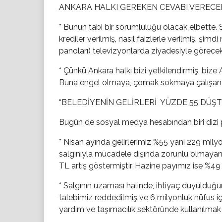
ANKARA HALKI GEREKEN CEVABI VERECE
* Bunun tabi bir sorumluluğu olacak elbette. 
krediler verilmiş, nasıl faizlerle verilmiş, şim
panoları) televizyonlarda ziyadesiyle görecek
* Çünkü Ankara halkı bizi yetkilendirmiş, bize
Buna engel olmaya, çomak sokmaya çalışan h
“BELEDİYENİN GELİRLERİ YÜZDE 55 DÜŞT
Bugün de sosyal medya hesabından biri dizi 
* Nisan ayında gelirlerimiz %55 yani 229 mily
salgınıyla mücadele dışında zorunlu olmaya
TL artış göstermiştir. Hazine payımız ise %49 
* Salgının uzaması halinde, ihtiyaç duyuldu
talebimiz reddedilmiş ve 6 milyonluk nüfus i
yardım ve taşımacılık sektöründe kullanılmak üz